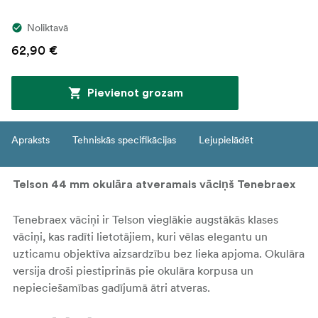
Noliktavā
62,90 €
Pievienot grozam
Apraksts
Tehniskās specifikācijas
Lejupielādēt
Telson 44 mm okulāra atveramais vāciņš Tenebraex
Tenebraex vāciņi ir Telson vieglākie augstākās klases
vāciņi, kas radīti lietotājiem, kuri vēlas elegantu un
uzticamu objektīva aizsardzību bez lieka apjoma. Okulāra
versija droši piestiprinās pie okulāra korpusa un
nepieciešamības gadījumā ātri atveras.