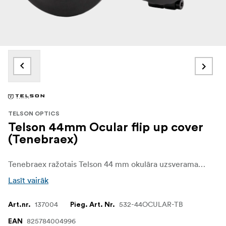
TELSON OPTICS
Telson 44mm Ocular flip up cover
(Tenebraex)
Tenebraex ražotais Telson 44 mm okulāra uzsveramais vāciņš ir augstākās kvalitātes okulāra vāciņš, kas paredzēts saderīgajai Telson optikai ar 44 mm okulāra korpusu. Tas ir paredzēts, lai aizsargātu aizmugurējo lēcu no putekļiem, netīrumiem un laika apstākļu ietekmes, vienlaikus saglabājot optiku gatavu ātrai lietošanai.
Lasīt vairāk
137004
532-44OCULAR-TB
Art.nr.
Pieg. Art. Nr.
825784004996
EAN