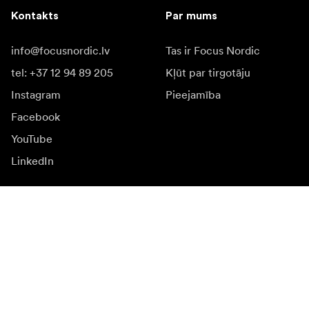
Kontakts
Par mums
info@focusnordic.lv
Tas ir Focus Nordic
tel: +37 12 94 89 205
Kļūt par tirgotāju
Instagram
Pieejamība
Facebook
YouTube
LinkedIn
Iedvesmai
Vēstnieki
Iedvesma & saturs
Kampaņas
Jaunumi