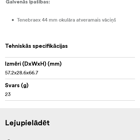
Galvenās īpašības:
Tenebraex 44 mm okulāra atveramais vāciņš
Piemērots saderīgiem Telson tālskatiem ar 44 mm
okulāra diametru
Tehniskās specifikācijas
Piemērots Toxin 3-18x50 un Target Master Victory
5-32x56 okulāra korpusiem
Izmēri (DxWxH) (mm)
Augstas kvalitātes vieglā konstrukcija
57.2x28.6x66.7
Aizsargā okulāra lēcu no putekļiem un netīrumiem
Svars (g)
23
Uzliekamais dizains ātrai piekļuvei
Piespiežas droši pie okulāra korpusa
Noderīgs medībām, šaušanas poligonā un
Lejupielādēt
sacensībās