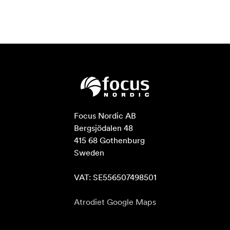
Focus Nordic AB

Bergsjödalen 48

415 68 Gothenburg

Sweden

VAT: SE556507498501
Atrodiet Google Maps