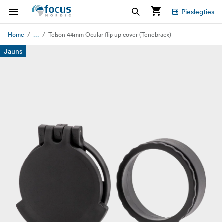
Pieslēgties
...
Home
Telson 44mm Ocular flip up cover (Tenebraex)
Jauns