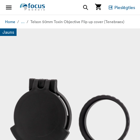
Pieslēgties
...
Home
Telson 50mm Toxin Objective Flip up cover (Tenebraex)
Jauns