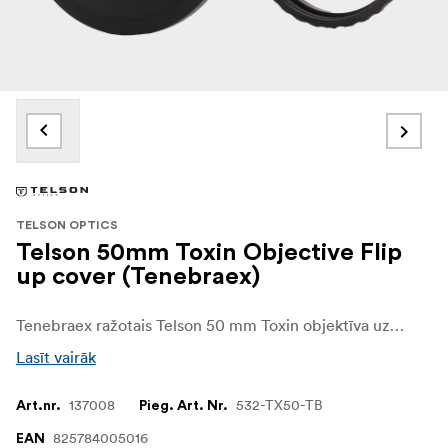
TELSON OPTICS
Telson 50mm Toxin Objective Flip
up cover (Tenebraex)
Tenebraex ražotais Telson 50 mm Toxin objektīva uzsveramais aizsargvāciņš ir augstākās kvalitātes priekšējā objektīva aizsargvāciņš, kas paredzēts binoklim Toxin 3-18x50. Tas palīdz pasargāt 50 mm objektīva lēcu no putekļiem, netīrumiem un laika apstākļu ietekmes transportēšanas un lietošanas laikā.
Lasīt vairāk
137008
532-TX50-TB
Art.nr.
Pieg. Art. Nr.
825784005016
EAN