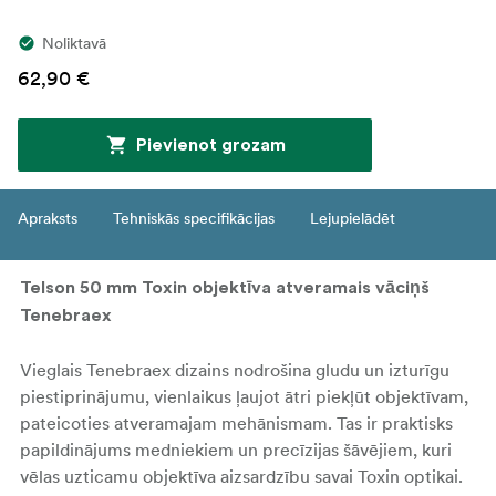
Noliktavā
62,90 €
Pievienot grozam
Apraksts
Tehniskās specifikācijas
Lejupielādēt
Telson 50 mm Toxin objektīva atveramais vāciņš
Tenebraex
Vieglais Tenebraex dizains nodrošina gludu un izturīgu
piestiprinājumu, vienlaikus ļaujot ātri piekļūt objektīvam,
pateicoties atveramajam mehānismam. Tas ir praktisks
papildinājums medniekiem un precīzijas šāvējiem, kuri
vēlas uzticamu objektīva aizsardzību savai Toxin optikai.