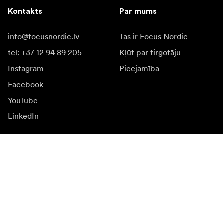
Kontakts
Par mums
info@focusnordic.lv
Tas ir Focus Nordic
tel: +37 12 94 89 205
Kļūt par tirgotāju
Instagram
Pieejamība
Facebook
YouTube
LinkedIn
Iedvesmai
Vēstnieki
Iedvesma & saturs
Kampaņas
Jaunumi