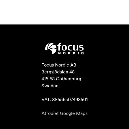
Focus Nordic AB

Bergsjödalen 48

415 68 Gothenburg

Sweden

VAT: SE556507498501
Atrodiet Google Maps