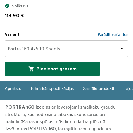
Noliktavā
113,90 €
Parādīt variantus
Varianti
Pievienot grozam
Apraksts
Tehniskās specifikācijas
Saistītie produkti
Leju
izceļas ar ievērojami smalkāku graudu
PORTRA 160
struktūru, kas nodrošina labākas skenēšanas un
palielināšanas iespējas mūsdienu darba plūsmā.
Izvēlieties PORTRA 160, lai iegūtu izcilu, gludu un