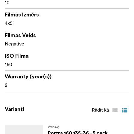
10
Filmas Izmērs
4x5"
Filmas Veids
Negative
ISO Filma
160
Warranty (year(s))
2
Varianti
Rādīt kā
KODAK
Portra 160 135-36 - 5 pack