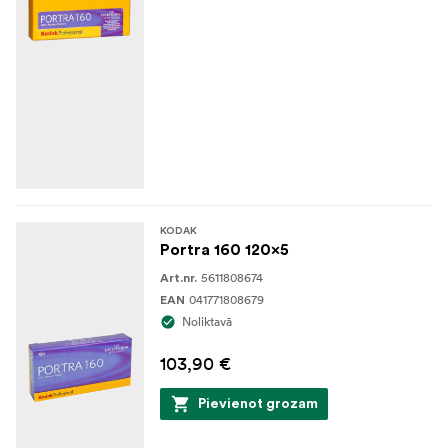
KODAK
Portra 160 120x5
5611808674
Art.nr.
041771808679
EAN
Noliktavā
103,90 €
Pievienot grozam