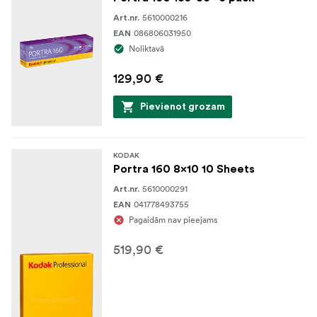
5610000216
Art.nr.
086806031950
EAN
Noliktavā
129,90 €
Pievienot grozam
KODAK
Portra 160 8x10 10 Sheets
5610000291
Art.nr.
041778493755
EAN
Pagaidām nav pieejams
519,90 €