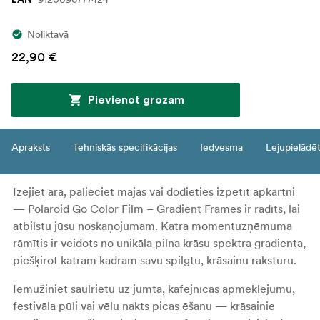
Noliktavā
22,90 €
Pievienot grozam
Apraksts
Tehniskās specifikācijas
Iedvesma
Lejupielādē
Izejiet ārā, palieciet mājās vai dodieties izpētīt apkārtni
— Polaroid Go Color Film – Gradient Frames ir radīts, lai
atbilstu jūsu noskaņojumam. Katra momentuzņēmuma
rāmītis ir veidots no unikāla pilna krāsu spektra gradienta,
piešķirot katram kadram savu spilgtu, krāsainu raksturu.
Iemūžiniet saulrietu uz jumta, kafejnīcas apmeklējumu,
festivāla pūli vai vēlu nakts picas ēšanu — krāsainie