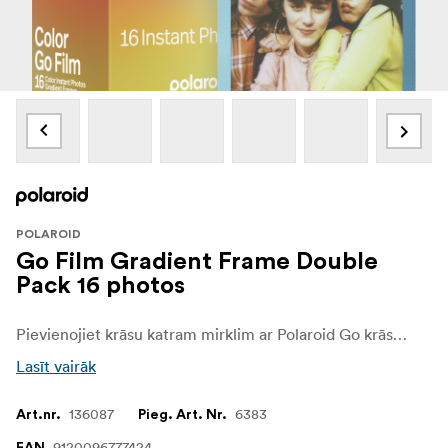
POLAROID
Go Film Gradient Frame Double
Pack 16 photos
Pievienojiet krāsu katram mirklim ar Polaroid Go krāsu filmu – Gradient Frames. Katrs kadrs ir ar unikālu krāsu spektra gradāciju, kas ikdienas uzņēmumus pārvērš dzīvīgās tūlītējās fotogrāfijās. Ietilpst 16 fotogrāfijas divkāršajā iepakojumā. Savietojams tikai ar Polaroid Go tūlītējās fotogrāfijas kameru.
Lasīt vairāk
136087
6383
Art.nr.
Pieg. Art. Nr.
9120096777424
EAN