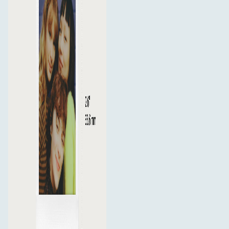
Kompakts formāts, kas izstrādāts Polaroid Go
No pēdējās Polaroid filmu rūpnīcas pasaulē
16 fotogrāfijas dubultā iepakojumā
Tūlītēja filma bez baterijām
Attīstīšanas laiks: 10–15 minūtes
Filmas formāts: 66,6 × 53,9 mm (2,623" × 2,122")
Attēla laukums: 47 × 46 mm (1,851" × 1,811")
Saderīgs tikai ar Polaroid Go tūlītējās
attēlveidošanas kameru