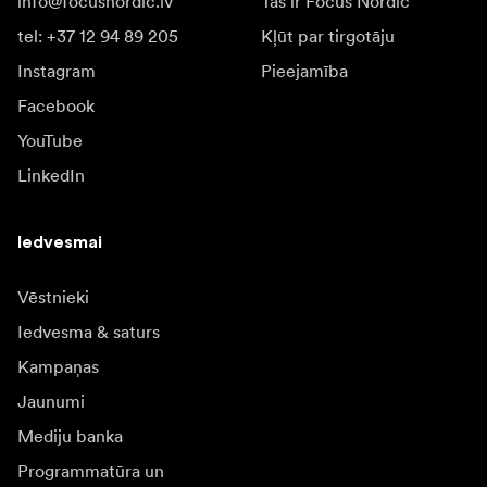
info@focusnordic.lv
Tas ir Focus Nordic
tel: +37 12 94 89 205
Kļūt par tirgotāju
Instagram
Pieejamība
Facebook
YouTube
LinkedIn
Iedvesmai
Vēstnieki
Iedvesma & saturs
Kampaņas
Jaunumi
Mediju banka
Programmatūra un