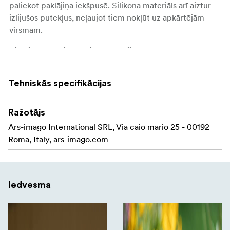
paliekot paklājiņa iekšpusē. Silikona materiāls arī aiztur
izlijušos putekļus, neļaujot tiem nokļūt uz apkārtējām
virsmām.
Viegli tīrāms, vienkārši nomazgājiet to zem tekoša ūdens,
lai noņemtu ķīmisko vielu pēdas. Tas nesaplēšas un
darbojas arī kā neslīdoša virsma.
Tehniskās specifikācijas
Ideāli piemērots lietošanai laboratorijas kastē! Tā ne tikai
aizsargā darba virsmu, bet arī neslīd un ļauj kratīšanas
Ražotājs
laikā stingri turēt Lab-box vietā.
Ars-imago International SRL, Via caio mario 25 - 00192
Roma, Italy, ars-imago.com
Izturīgs
Neslīdošs
Ūdensizturīgs
Iedvesma
Paaugstināta mala
Viegli mazgājams