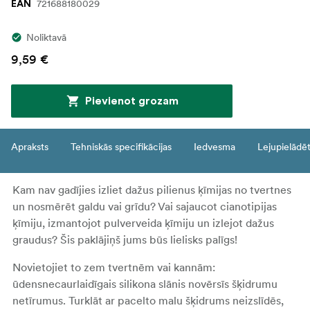
721688180029
EAN
Noliktavā
9,59 €
Pievienot grozam
Apraksts
Tehniskās specifikācijas
Iedvesma
Lejupielādē
Kam nav gadījies izliet dažus pilienus ķīmijas no tvertnes
un nosmērēt galdu vai grīdu? Vai sajaucot cianotipijas
ķīmiju, izmantojot pulverveida ķīmiju un izlejot dažus
graudus? Šis paklājiņš jums būs lielisks palīgs!
Novietojiet to zem tvertnēm vai kannām:
ūdensnecaurlaidīgais silikona slānis novērsīs šķidrumu
netīrumus. Turklāt ar pacelto malu šķidrums neizslīdēs,