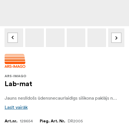
ARS-IMAGO
Lab-mat
Jauns neslīdošs ūdensnecaurlaidīgs silikona paklājs no ars-imago līnijas tumšajai telpai. Ideāli piemērots filmu attīstīšanai tumšajā telpā, lai aizsargātu darba virsmu, izmantojot pulverveida vai šķidras ķimikālijas.
Lasīt vairāk
128654
DR2005
Art.nr.
Pieg. Art. Nr.