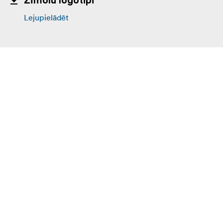
Zīmolu logotipi
Lejupielādēt