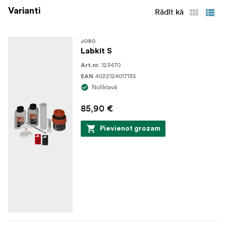
Varianti
Rādīt kā
JOBO
Labkit S
123470
Art.nr.
4022124017135
EAN
Noliktavā
85,90 €
Pievienot grozam