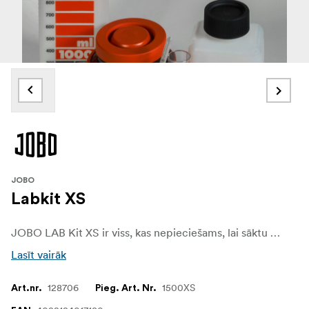
JOBO
Labkit XS
JOBO LAB Kit XS ir viss, kas nepieciešams, lai sāktu apstrādāt 35 mm melnbaltās filmas ar JOBO Tank 1510.
Lasīt vairāk
128706
1500XS
Art.nr.
Pieg. Art. Nr.