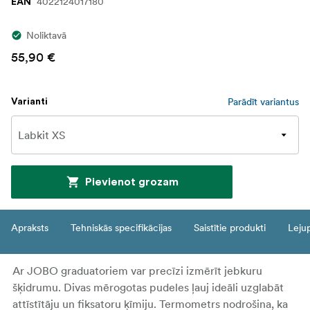
4022124017180
EAN
Noliktavā
55,90 €
Parādīt variantus
Varianti
Pievienot grozam
Apraksts
Tehniskās specifikācijas
Saistītie produkti
Leju
Ar JOBO graduatoriem var precīzi izmērīt jebkuru
šķidrumu. Divas mērogotas pudeles ļauj ideāli uzglabāt
attīstītāju un fiksatoru ķīmiju. Termometrs nodrošina, ka