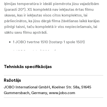
ķīmijas temperatūra ir ideāli piemērota jūsu vajadzībām
(parasti 20°). XS komplektā nav iekļautas ērtas filmu
skavas, kas ir iekļautas visos citos komplektos, lai
pārliecinātos, ka jūsu dārgā filma žāvēšanas laikā karājas
pilnīgi taisni, taču komplektā ir viss nepieciešamais, lai
sāktu savu filmu apstrādi.
1 JOBO tvertne 1510 (tostarp 1 spole 1501)
1 JOBO pudele (1000 ml)
1 JOBO pudele (600 ml)
Tehniskās specifikācijas
1 JOBO Graduate (20 ml)
1 JOBO krāsu termometrs
Ražotājs
JOBO International GmbH, Koelner Str. 58a, 51645
Gummersbach, Germany, www.jobo.com