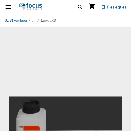
Pieslēgties
...
Uz Sākumlapu
Labkit XS