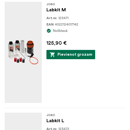
JOBO
Labkit M
123471
Art.nr.
4022124017142
EAN
Noliktavā
125,90 €
Pievienot grozam
JOBO
Labkit L
123472
Art.nr.