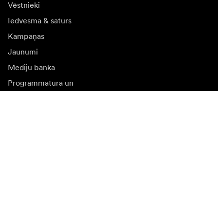
Vēstnieki
Iedvesma & saturs
Kampaņas
Jaunumi
Mediju banka
Programmatūra un
atjauninājumi
Abonēt jaunumu saņēmšanu
Saņemiet jaunākās ziņas par produktiem, iedvesmu un
īpašiem piedāvājumiem.
Fiziska persona
Juridiska persona
Pierakstīties