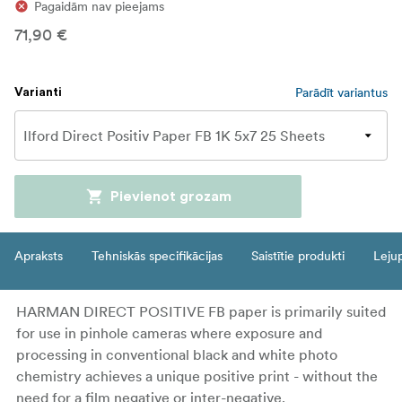
Pagaidām nav pieejams
71,90 €
Parādīt variantus
Varianti
Pievienot grozam
Apraksts
Tehniskās specifikācijas
Saistītie produkti
Leju
HARMAN DIRECT POSITIVE FB paper is primarily suited
for use in pinhole cameras where exposure and
processing in conventional black and white photo
chemistry achieves a unique positive print - without the
need for a film negative or inter-negative.