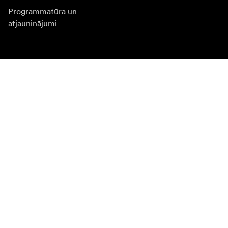
Programmatūra un
atjauninājumi
Abonēt jaunumu saņēmšanu
Saņemiet jaunākās ziņas par produktiem, iedvesmu un
īpašiem piedāvājumiem.
Fiziska persona
Juridiska persona
Pierakstīties
Apmeklējiet citas valsts tīmekļa vietni