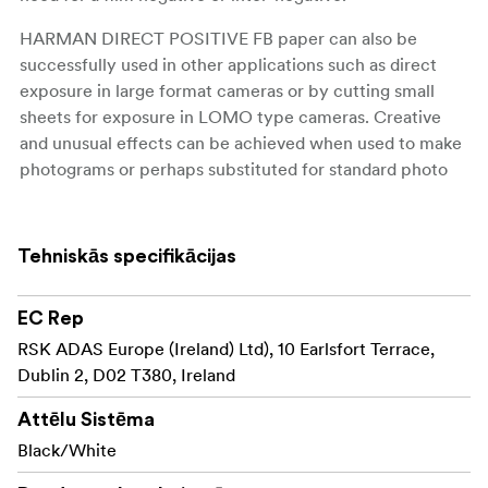
HARMAN DIRECT POSITIVE FB paper can also be
successfully used in other applications such as direct
exposure in large format cameras or by cutting small
sheets for exposure in LOMO type cameras. Creative
and unusual effects can be achieved when used to make
photograms or perhaps substituted for standard photo
paper when printing from negatives in an enlarger.
'Positive' paper - no need for a negative
Tehniskās specifikācijas
Genuine silver gelatine photo paper
EC Rep
Coated on 225 gsm Fibre Baryta base
RSK ADAS Europe (Ireland) Ltd), 10 Earlsfort Terrace,
Fixed grade, high contrast paper
Dublin 2, D02 T380, Ireland
Glossy surface
Attēlu Sistēma
Black/White
Slow ISO speed (around ISO 3)