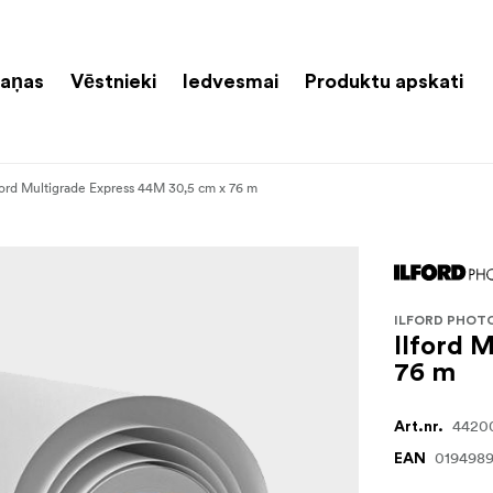
aņas
Vēstnieki
Iedvesmai
Produktu apskati
ford Multigrade Express 44M 30,5 cm x 76 m
ILFORD PHOT
Ilford 
76 m
4420
Art.nr.
019498
EAN