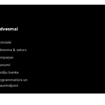
edvesmai
stnieki
dvesma & saturs
ampaņas
unumi
diju banka
ogrammatūra un
jauninājumi