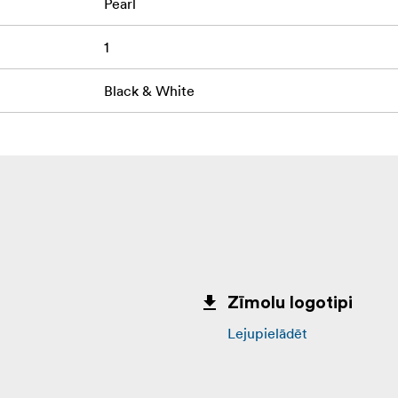
Pearl
1
Black & White
Zīmolu logotipi
Lejupielādēt