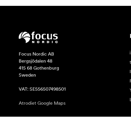
Focus Nordic AB

Bergsjödalen 48

415 68 Gothenburg

Sweden

VAT: SE556507498501
Atrodiet Google Maps