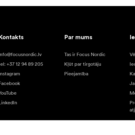
Kontakts
Par mums
I
info@focusnordic.lv
Tas ir Focus Nordic
Vē
tel: +37 12 94 89 205
Kļūt par tirgotāju
Ie
Instagram
Pieejamība
K
Facebook
Ja
YouTube
Me
LinkedIn
Pr
at