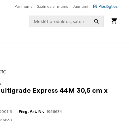
Par mums
Sazinies ar mums
Jaunumi
Pieslēgties
O
Multigrade Express 44M 30,5 cm x
000116
1956634
Pieg. Art. Nr.
956638