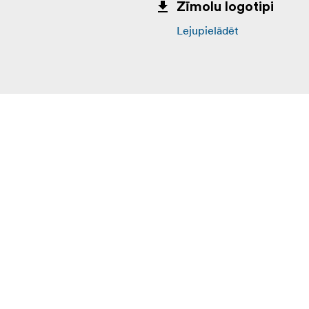
Zīmolu logotipi
Lejupielādēt