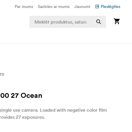
Par mums
Sazinies ar mums
Jaunumi
Pieslēgties
400 27 Ocean
ingle use camera. Loaded with negative color film
rovides 27 exposures.