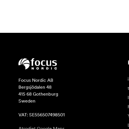
Focus Nordic AB

Bergsjödalen 48

415 68 Gothenburg

Sweden

VAT: SE556507498501
Atrodiet Google Maps