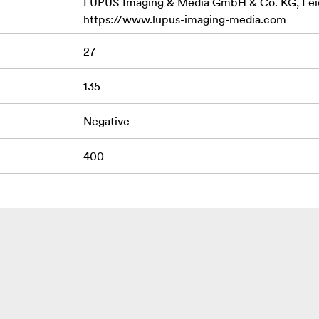
LUPUS Imaging & Media GmbH & Co. KG, Leich
https://www.lupus-imaging-media.com
27
135
Negative
400