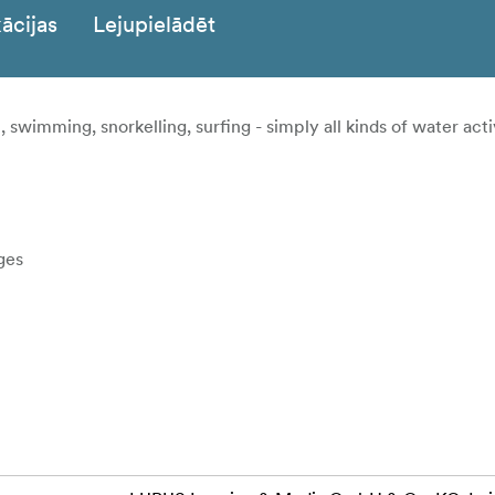
ācijas
Lejupielādēt
swimming, snorkelling, surfing - simply all kinds of water activ
ges