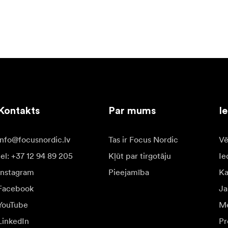
Kontakts
Par mums
I
info@focusnordic.lv
Tas ir Focus Nordic
Vē
tel: +37 12 94 89 205
Kļūt par tirgotāju
Ie
Instagram
Pieejamība
K
Facebook
Ja
YouTube
Me
LinkedIn
Pr