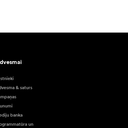
edvesmai
stnieki
dvesma & saturs
ampaņas
unumi
diju banka
ogrammatūra un