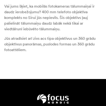
Vai jums šķiet, ka mobilās fotokameras tālummaiņai ir
daudz ierobežojumu? 400 mm telefoto objektīva
komplekts no Sirui jūs nepievils. Šis objektīvs ļauj
palielināt tālummaiņu daudz labāk nekā tikai ar
viedtālrunī iebūvēto tālummaiņu.
Jūs atradīsiet arī zivs acs tipa objektīvus un 360 grādu
objektīvus panorāmas, puslodes formas un 360 grādu
fotoattēliem.