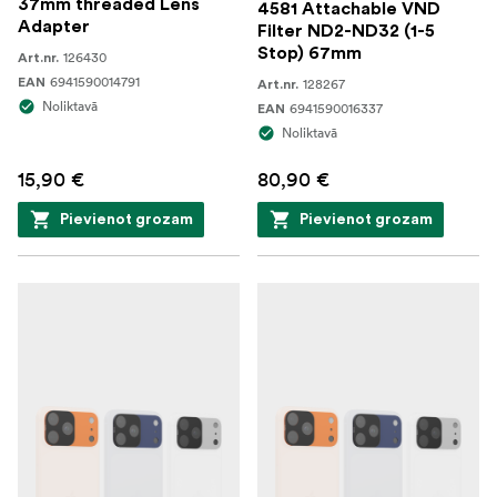
37mm threaded Lens
4581 Attachable VND
Adapter
Filter ND2-ND32 (1-5
Stop) 67mm
126430
Art.nr.
6941590014791
EAN
128267
Art.nr.
Noliktavā
6941590016337
EAN
Noliktavā
15,90 €
80,90 €
Pievienot grozam
Pievienot grozam