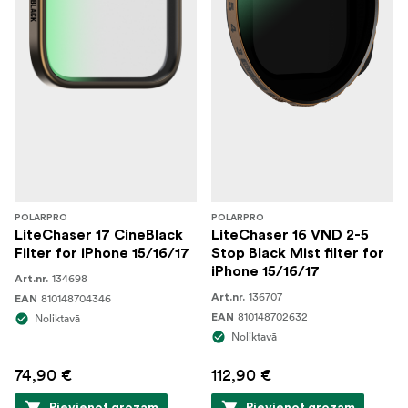
POLARPRO
POLARPRO
LiteChaser 17 CineBlack
LiteChaser 16 VND 2-5
Filter for iPhone 15/16/17
Stop Black Mist filter for
iPhone 15/16/17
134698
Art.nr.
136707
810148704346
Art.nr.
EAN
810148702632
Noliktavā
EAN
Noliktavā
74,90 €
112,90 €