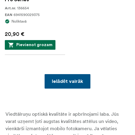
136654
Art.nr.
6941590029375
EAN
Noliktavā
20,90 €
Pievienot grozam
Ielādēt vairāk
Viedtālruņu optiskā kvalitāte ir apbrīnojami laba. Jūs
varat uzņemt ļoti augstas kvalitātes attēlus un video,
vienkārši izmantojot mobilo fotokameru. Ja vēlaties