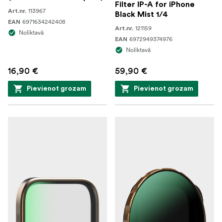
Filter IP-A for iPhone
113967
Art.nr.
Black Mist 1/4
6971634242408
EAN
121159
Art.nr.
Noliktavā
6972949374976
EAN
Noliktavā
16,90 €
59,90 €
Pievienot grozam
Pievienot grozam