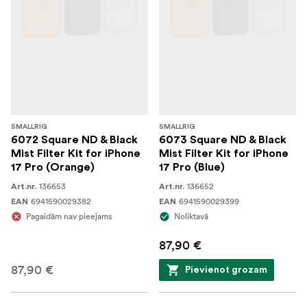
SMALLRIG
SMALLRIG
6072 Square ND & Black
6073 Square ND & Black
Mist Filter Kit for iPhone
Mist Filter Kit for iPhone
17 Pro (Orange)
17 Pro (Blue)
136653
136652
Art.nr.
Art.nr.
6941590029382
6941590029399
EAN
EAN
Pagaidām nav pieejams
Noliktavā
87,90 €
87,90 €
Pievienot grozam