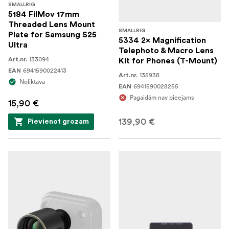
SMALLRIG
5184 FilMov 17mm
Threaded Lens Mount
SMALLRIG
Plate for Samsung S25
5334 2× Magnification
Ultra
Telephoto & Macro Lens
133094
Art.nr.
Kit for Phones (T-Mount)
6941590022413
EAN
135938
Art.nr.
Noliktavā
6941590028255
EAN
Pagaidām nav pieejams
15,90 €
139,90 €
Pievienot grozam