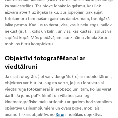
kā saulesbrilles. Tas bloķē ienākošo gaismu, kas liek
aizvaru atvērt uz ilgāku laiku. Jūs joprojām pakļaujat
fotokameru tam pašam gaismas daudzumam, bet ilgākā
laika posmā. Kad jūs to darāt, viss, kas ir nekustīgs, paliek
nekustīgs, t.i., koks un kalni, un viss, kas kustās, izplūst vai
saplūst kopā. Mēs piedāvājam labi zināma zīmola Sirui
mobilos filtru komplektus.
Objektīvi fotografēšanai ar
viedtālruni
Ja esat fotogrāfs (-e) vai videogrāfs (-e) ar mobilo tālruni,
objektīvs var būt ļoti augstā vērtē, ja jūsu iebūvētajai
viedtālruņa fotokamerai ir ierobežojumi tam, ko jūs varat
darīt. Ja jums patīk filmēt un vēlaties sasniegt
kinematogrāfisko malu attiecību ar gariem horizontāliem
objektīva uzliesmojumiem un ovālu bokē, mobilais
anamorfiskais objektīvs no
Sirui
ir ideālais objektīvs.