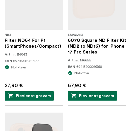
NISI
SMALLRIG
Filter ND64 For P1
6070 Square ND Filter Kit
(SmartPhones/Compact)
(ND2 to ND16) for iPhone
17 Pro Series
114043
Art.nr.
136655
6971634242699
Art.nr.
EAN
6941590029368
Noliktavā
EAN
Noliktavā
27,90 €
67,90 €
Pievienot grozam
Pievienot grozam