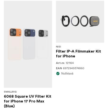
NISI
Filter IP-A Filmmaker Kit
for iPhone
121164
Art.nr.
6972949374860
EAN
Noliktavā
SMALLRIG
6068 Square UV Filter Kit
for iPhone 17 Pro Max
(Blue)