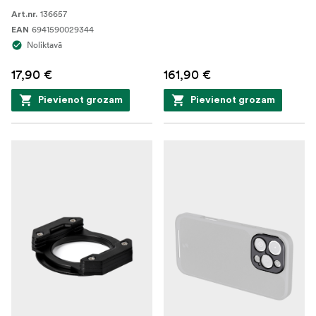
136657
Art.nr.
6941590029344
EAN
Noliktavā
17,90 €
161,90 €
Pievienot grozam
Pievienot grozam