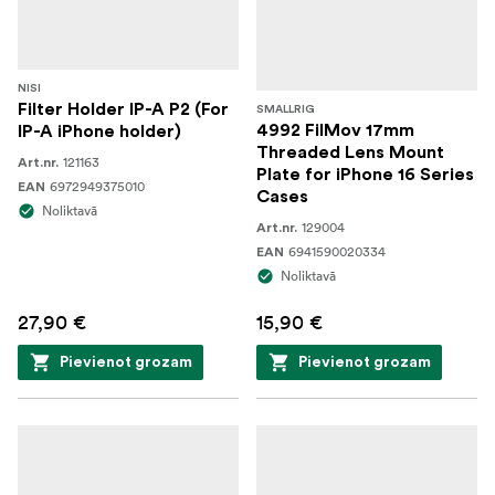
NISI
Filter Holder IP-A P2 (For
SMALLRIG
4992 FilMov 17mm
IP-A iPhone holder)
Threaded Lens Mount
121163
Art.nr.
Plate for iPhone 16 Series
6972949375010
EAN
Cases
Noliktavā
129004
Art.nr.
6941590020334
EAN
Noliktavā
27,90 €
15,90 €
Pievienot grozam
Pievienot grozam