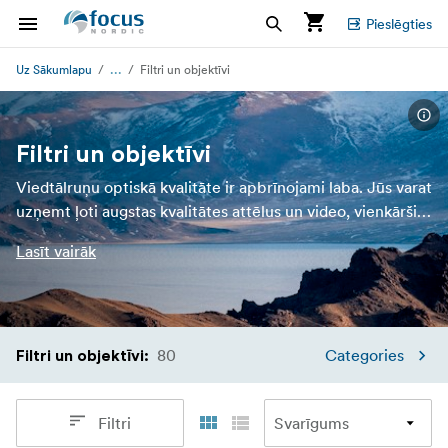
Pieslēgties
...
Uz Sākumlapu
Filtri un objektīvi
Filtri un objektīvi
Viedtālruņu optiskā kvalitāte ir apbrīnojami laba. Jūs varat
uzņemt ļoti augstas kvalitātes attēlus un video, vienkārši
izmantojot mobilo fotokameru. Ja vēlaties viedtālruņa
Lasīt vairāk
fotografēšanu pacelt jaunā līmenī, piestipriniet mobilo
filtru vai mobilo objektīvu. Šie lieliskie viedtālruņu
piederumi ļauj tuvināties profesionālās fotografēšanas
pasaulei, izmantojot viedtālruni, nevis dārgu vienas lēcas
80
digitālo spoguļkameru <em>(DSLR).</em>
Categories
Filtri un objektīvi
:
Filtri