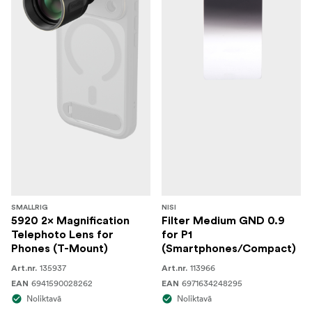
SMALLRIG
NISI
5920 2× Magnification
Filter Medium GND 0.9
Telephoto Lens for
for P1
Phones (T-Mount)
(Smartphones/Compact)
135937
113966
Art.nr.
Art.nr.
6941590028262
6971634248295
EAN
EAN
Noliktavā
Noliktavā