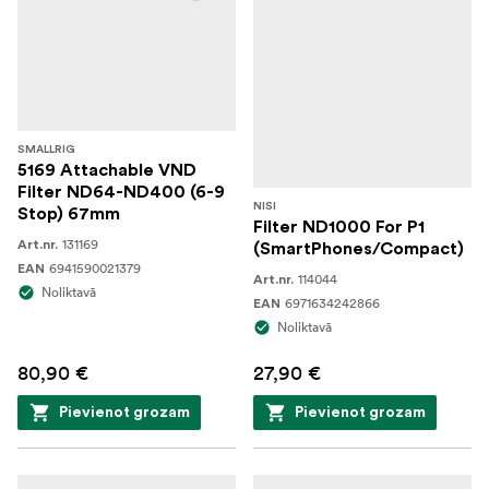
SMALLRIG
5169 Attachable VND
Filter ND64-ND400 (6-9
NISI
Stop) 67mm
Filter ND1000 For P1
131169
Art.nr.
(SmartPhones/Compact)
6941590021379
EAN
114044
Art.nr.
Noliktavā
6971634242866
EAN
Noliktavā
80,90 €
27,90 €
Pievienot grozam
Pievienot grozam