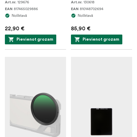
129676
130618
Art.nr.
Art.nr.
817465029886
810148702694
EAN
EAN
Noliktavā
Noliktavā
22,90 €
85,90 €
Pievienot grozam
Pievienot grozam