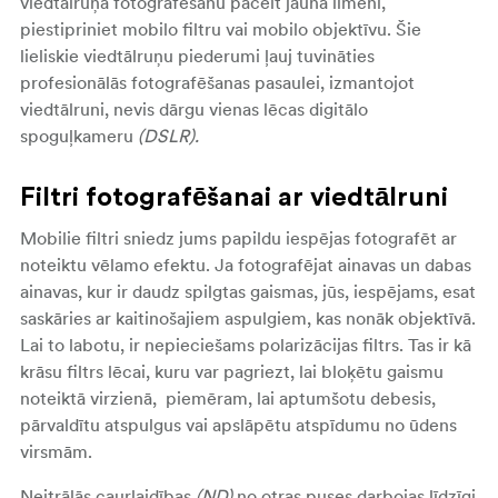
viedtālruņa fotografēšanu pacelt jaunā līmenī,
piestipriniet mobilo filtru vai mobilo objektīvu. Šie
lieliskie viedtālruņu piederumi ļauj tuvināties
profesionālās fotografēšanas pasaulei, izmantojot
viedtālruni, nevis dārgu vienas lēcas digitālo
spoguļkameru
(DSLR).
Filtri fotografēšanai ar viedtālruni
Mobilie filtri sniedz jums papildu iespējas fotografēt ar
noteiktu vēlamo efektu. Ja fotografējat ainavas un dabas
ainavas, kur ir daudz spilgtas gaismas, jūs, iespējams, esat
saskāries ar kaitinošajiem aspulgiem, kas nonāk objektīvā.
Lai to labotu, ir nepieciešams polarizācijas filtrs. Tas ir kā
krāsu filtrs lēcai, kuru var pagriezt, lai bloķētu gaismu
noteiktā virzienā, piemēram, lai aptumšotu debesis,
pārvaldītu atspulgus vai apslāpētu atspīdumu no ūdens
virsmām.
Neitrālās caurlaidības
(ND)
no otras puses darbojas līdzīgi