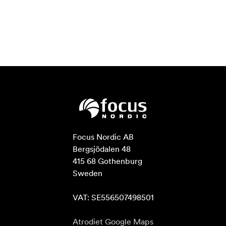
Focus Nordic AB

Bergsjödalen 48

415 68 Gothenburg

Sweden

VAT: SE556507498501
Atrodiet Google Maps