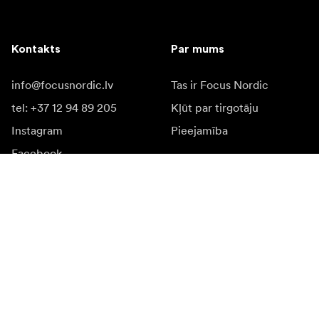
Kontakts
Par mums
info@focusnordic.lv
Tas ir Focus Nordic
tel: +37 12 94 89 205
Kļūt par tirgotāju
Instagram
Pieejamība
Facebook
YouTube
LinkedIn
Iedvesmai
Vēstnieki
Iedvesma & saturs