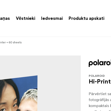
aņas
Vēstnieki
Iedvesmai
Produktu apskati
inter + 60 sheets
POLAROID
Hi-Prin
Pārvērtiet s
fotogrāfijās 
kompaktais B