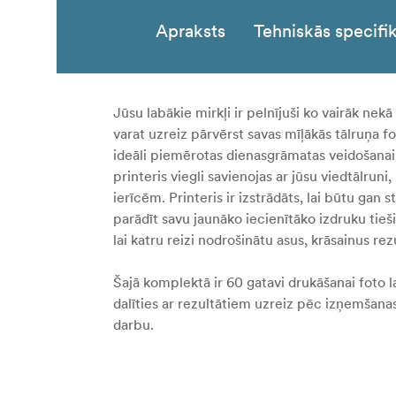
Apraksts
Tehniskās specifik
Jūsu labākie mirkļi ir pelnījuši ko vairāk nekā
varat uzreiz pārvērst savas mīļākās tālruņa fo
ideāli piemērotas dienasgrāmatas veidošanai,
printeris viegli savienojas ar jūsu viedtālrun
ierīcēm. Printeris ir izstrādāts, lai būtu gan 
parādīt savu jaunāko iecienītāko izdruku tieši
lai katru reizi nodrošinātu asus, krāsainus rez
Šajā komplektā ir 60 gatavi drukāšanai foto l
dalīties ar rezultātiem uzreiz pēc izņemšan
darbu.
Galvenās funkcijas: