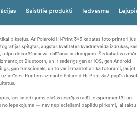
ācijas
Saistītie produkti
Iedvesma
Lejupi
 tikai pikseļus. Ar Polaroid Hi·Print 3×3 kabatas foto printeri jūs
togrāfijas spilgtās, augstas kvalitātes kvadrātveida izdrukās, kas
 telpu dekorēšanai vai dalīšanai ar draugiem. Šis kabatas izmēr
i, izmantojot Bluetooth, un ir saderīgs gan ar iOS, gan Android
stilīgs, gan funkcionāls, un to var izmantot arī kā fotorāmi, ļaujot
 uz ierīces. Printeris izmanto Polaroid Hi-Print 3×3 papīra kase
ultātus.
apas, kas sniedz jums plašas iespējas radīt, eksperimentēt un
as no iepakojuma — nav nepieciešami papildu pirkumi, lai sāktu