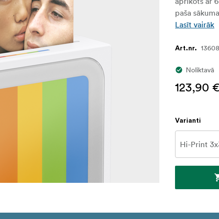
aprīkots ar 
paša sākuma
Lasīt vairāk
1360
Art.nr.
Noliktavā
123,90 
Varianti