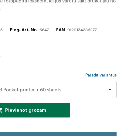
60 fotopapīra loksnēm, lai jūs varētu sākt drukāt jau no
.
85
6647
9120134286277
Pieg. Art. Nr.
EAN
€
Parādīt variantus
Pievienot grozam