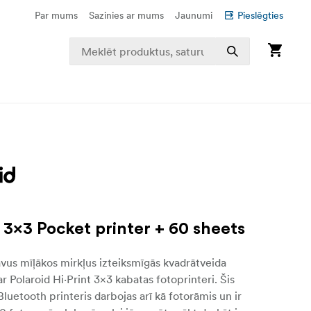
Par mums
Sazinies ar mums
Jaunumi
Pieslēgties
t 3x3 Pocket printer + 60 sheets
avus mīļākos mirkļus izteiksmīgās kvadrātveida
ar Polaroid Hi·Print 3×3 kabatas fotoprinteri. Šis
luetooth printeris darbojas arī kā fotorāmis un ir