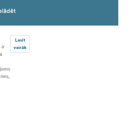
elādēt
Lasīt
 ir
vairāk
a
 jums
tnes,