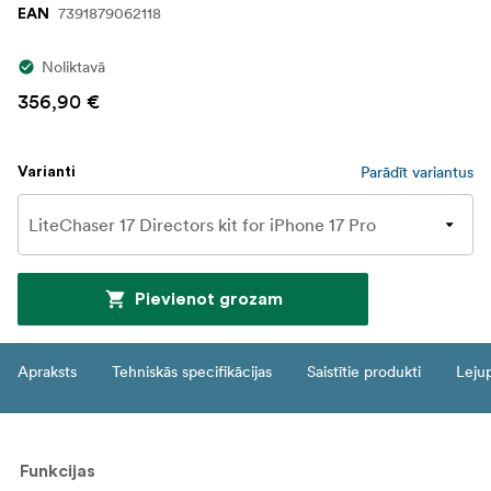
7391879062118
EAN
Noliktavā
356,90 €
Parādīt variantus
Varianti
Pievienot grozam
Apraksts
Tehniskās specifikācijas
Saistītie produkti
Leju
Funkcijas