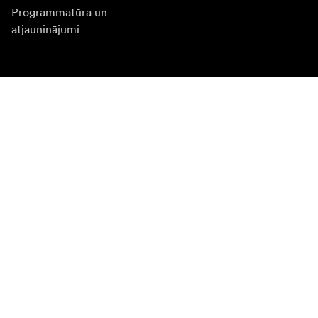
Programmatūra un
atjauninājumi
Abonēt jaunumu saņēmšanu
Saņemiet jaunākās ziņas par produktiem, iedvesmu un
īpašiem piedāvājumiem.
Fiziska persona
Juridiska persona
Pierakstīties
Apmeklējiet citas valsts tīmekļa vietni