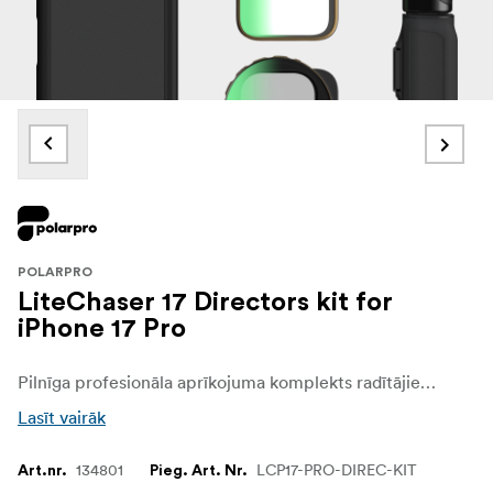
POLARPRO
LiteChaser 17 Directors kit for
iPhone 17 Pro
Pilnīga profesionāla aprīkojuma komplekts radītājiem, kuri vēlas visu. Ietilpst soma, rokturis, noņemams Bluetooth slēdzis, VND 2–5 filtrs, CineGold filtrs un ShortStache Everyday filtrs.
Lasīt vairāk
134801
LCP17-PRO-DIREC-KIT
Art.nr.
Pieg. Art. Nr.