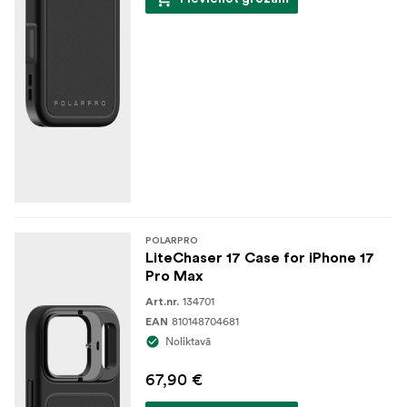
POLARPRO
LiteChaser 17 Case for iPhone 17
Pro Max
134701
Art.nr.
810148704681
EAN
Noliktavā
67,90 €