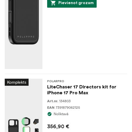
Pievienot grozam
Komplekts
POLARPRO
LiteChaser 17 Directors kit for
iPhone 17 Pro Max
134803
Art.nr.
7391879062125
EAN
Noliktavā
356,90 €