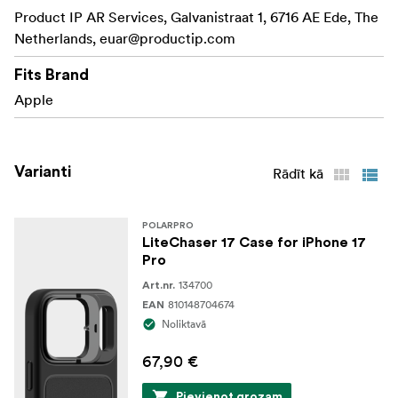
– ietver somu, rokturi,
Režisora komplekts
Product IP AR Services, Galvanistraat 1, 6716 AE Ede, The
noņemamu Bluetooth slēdži, VND 2–5 filtru,
Netherlands,
euar@productip.com
CineGold filtru un ShortStache Everyday filtru.
Fits Brand
Apple
Varianti
Rādīt kā
POLARPRO
LiteChaser 17 Case for iPhone 17
Pro
134700
Art.nr.
810148704674
EAN
Noliktavā
67,90 €
Pievienot grozam