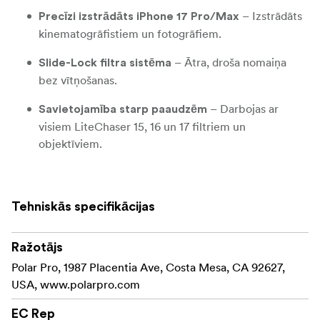
– Izstrādāts
Precīzi izstrādāts iPhone 17 Pro/Max
kinematogrāfistiem un fotogrāfiem.
– Ātra, droša nomaiņa
Slide-Lock filtra sistēma
bez vītņošanas.
– Darbojas ar
Savietojamība starp paaudzēm
visiem LiteChaser 15, 16 un 17 filtriem un
objektīviem.
Papildus rokturis ar noņemamu Bluetooth
– fotografējiet no rokas, uz statīva vai
aizslēgu
Tehniskās specifikācijas
attālināti ar vienu universālu rīku.
– pilnībā saderīgs ar jūsu esošo
MagSafe Ready
Ražotājs
uzlādes un montāžas aprīkojumu.
Polar Pro, 1987 Placentia Ave, Costa Mesa, CA 92627,
– izmantojiet
USA, www.polarpro.com
67 mm filtra adapteris (papildus)
savus iecienītākos 67 mm filtrus ar iPhone.
EC Rep