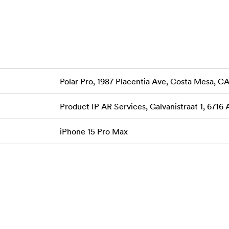
ā aizsargā tālruņa kameras un pasargā tās no
miem.
as:
avus iecienītākos kameras filtrus tieši uz iPhone 15).
n UV)
Polar Pro, 1987 Placentia Ave, Costa Mesa, 
iet iepriekšējo modeļu filtrus ar LCP15!)
Product IP AR Services, Galvanistraat 1, 6716
īgām uzlādes un montāžas iespējām.
iPhone 15 Pro Max
a ātrās atbrīvošanas rokturim + Bluetooth aizvars. (Savietojams