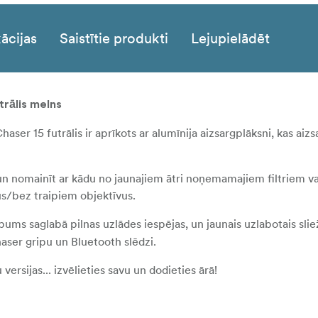
ācijas
Saistītie produkti
Lejupielādēt
trālis melns
ser 15 futrālis ir aprīkots ar alumīnija aizsargplāksni, kas aizs
un nomainīt ar kādu no jaunajiem ātri noņemamajiem filtriem v
īrus/bez traipiem objektīvus.
ms saglabā pilnas uzlādes iespējas, un jaunais uzlabotais slie
aser gripu un Bluetooth slēdzi.
rsijas... izvēlieties savu un dodieties ārā!