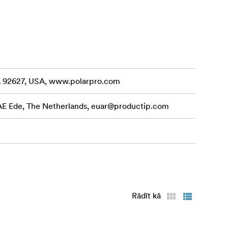
CA 92627, USA, www.polarpro.com
 AE Ede, The Netherlands,
euar@productip.com
 ar LCP14/15
Rādīt kā