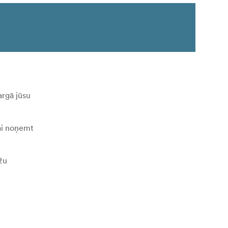
argā jūsu
ai noņemt
žu