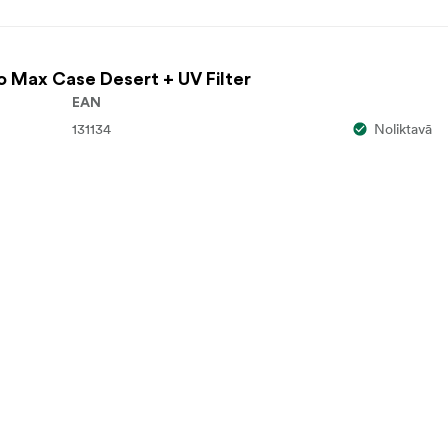
ro Max Case Desert + UV Filter
EAN
131134
Noliktavā