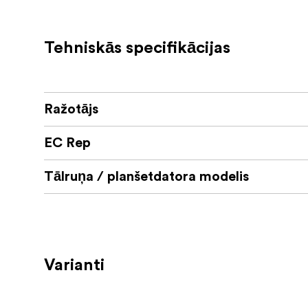
Jaunā alumīnija aizsargplāksnīte pilnīb
netīrumiem/skrāpējumiem/uzskrāpēju
Tehniskās specifikācijas
Trīs pilnīgi jaunas filtru montāžas iespēj
67 mm filtru adapteris (Uzstādiet s
LCP15 natīvie filtri (CP, VND3-5 u
Ražotājs
LCP13/14 filtru adapteris (izmantoj
EC Rep
Jauns spēcīgāks MagSafe™ masīvs piln
Tālruņa / planšetdatora modelis
Pastiprināta sliežu stiprinājuma sistēm
grip!)
Kas ir iepakojumā:
1x futrālis
Varianti
1x alumīnija aizsargplāksne