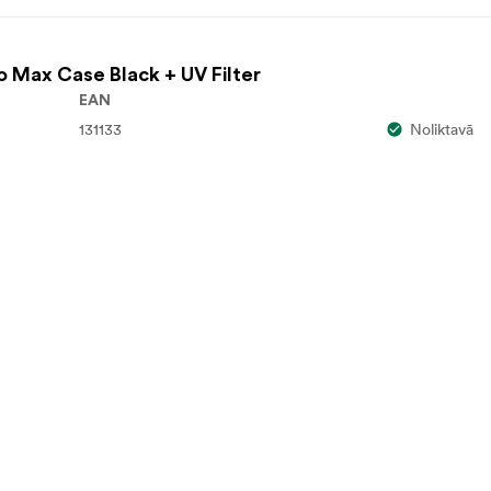
ro Max Case Black + UV Filter
EAN
131133
Noliktavā