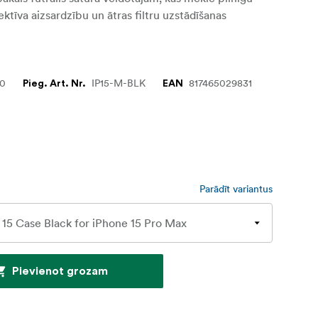
ktīva aizsardzību un ātras filtru uzstādīšanas
70
IP15-M-BLK
817465029831
Pieg. Art. Nr.
EAN
Parādīt variantus
Pievienot grozam