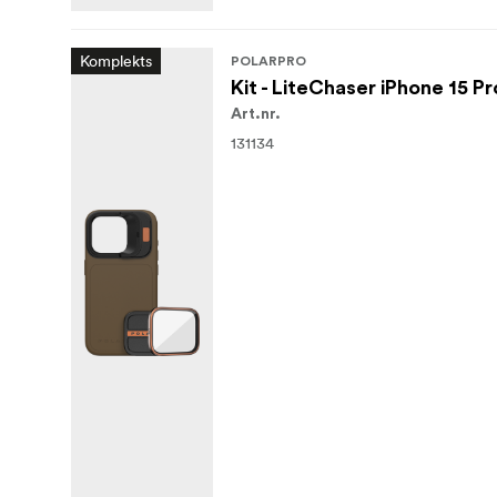
Komplekts
POLARPRO
Kit - LiteChaser iPhone 15 P
Art.nr.
131134