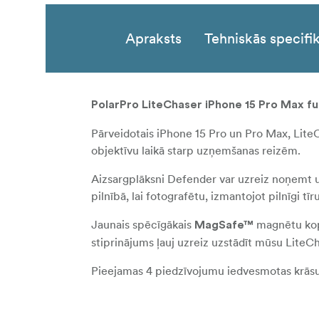
Apraksts
Tehniskās specifik
PolarPro LiteChaser iPhone 15 Pro Max fu
Pārveidotais iPhone 15 Pro un Pro Max, LiteCha
objektīvu laikā starp uzņemšanas reizēm.
Aizsargplāksni Defender var uzreiz noņemt 
pilnībā, lai fotografētu, izmantojot pilnīgi t
Jaunais spēcīgākais
magnētu kopu
MagSafe™
stiprinājums ļauj uzreiz uzstādīt mūsu LiteCh
Pieejamas 4 piedzīvojumu iedvesmotas krāsu ve
Feature: