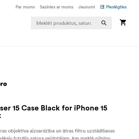
Par mums
Sazinies ar mums
Jaunumi
Pieslēgties
ser 15 Case Black for iPhone 15
x
ras objektīva aizsardzība un ātras filtru uzstādīšanas
bākais futrālis satura veidotājam, kas meklē pilnīgu