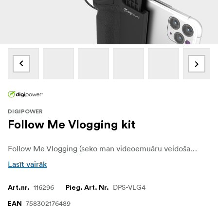
DIGIPOWER
Follow Me Vlogging kit
Follow Me Vlogging (seko man videoemuāru veidošanas) komplektā ir viedtālruņa rokturis ar gludu gumijas apdari labākai lietošanai un iebūvēta bezvadu tālvadības pults, kas darbojas līdz 9 metru attālumam.
Lasīt vairāk
116296
DPS-VLG4
Art.nr.
Pieg. Art. Nr.
758302176489
EAN