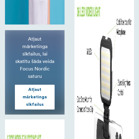
Atļaut
mārketinga
sīkfailus, lai
skatītu šāda veida
Focus Nordic
saturu
Atļaut
mārketinga
sīkfailus