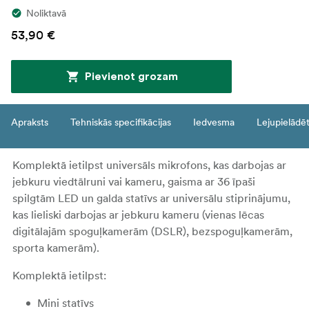
Noliktavā
53,90 €
Pievienot grozam
Apraksts
Tehniskās specifikācijas
Iedvesma
Lejupielādē
Komplektā ietilpst universāls mikrofons, kas darbojas ar
jebkuru viedtālruni vai kameru, gaisma ar 36 īpaši
spilgtām LED un galda statīvs ar universālu stiprinājumu,
kas lieliski darbojas ar jebkuru kameru (vienas lēcas
digitālajām spoguļkamerām (DSLR), bezspoguļkamerām,
sporta kamerām).
Komplektā ietilpst:
Mini statīvs