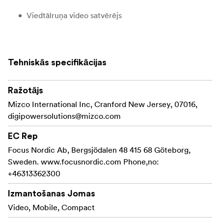
Viedtālruņa video satvērējs
Universāls peilēšanas mikrofons
Tālvadības slēdža vadība (Bluetooth)
Tehniskās specifikācijas
36 LED video gaisma
Ražotājs
Mizco International Inc, Cranford New Jersey, 07016,
digipowersolutions@mizco.com
EC Rep
Focus Nordic Ab, Bergsjödalen 48 415 68 Göteborg,
Sweden. www.focusnordic.com Phone,no:
+46313362300
Izmantošanas Jomas
Video, Mobile, Compact