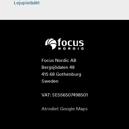
Lejupielādēt
Focus Nordic AB

Bergsjödalen 48

415 68 Gothenburg

Sweden

VAT: SE556507498501
Atrodiet Google Maps