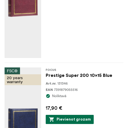
FSC®
FOCUS
Prestige Super 200 10x15 Blue
20 years
warranty
131346
Art.nr.
7391879055516
EAN
Noliktavā
17,90 €
Pievienot grozam