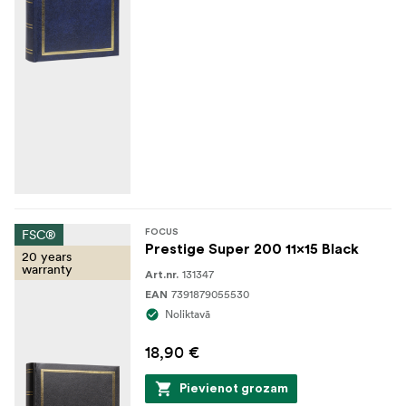
FSC®
FOCUS
Prestige Super 200 11x15 Black
20 years
warranty
131347
Art.nr.
7391879055530
EAN
Noliktavā
18,90 €
Pievienot grozam