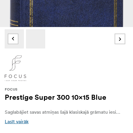
FOCUS
Prestige Super 300 10x15 Blue
Saglabājiet savas atmiņas šajā klasiskajā grāmatu iesietajā fotoalbumā ar vienkāršu, bet elegantu vāku no mākslīgās ādas ar smalkiem zelta elementiem. Albumam ir īpaši izturīgi vāki, kas nodrošina ilgstošu lietošanu, un tajā ir kabatas līdz 300 fotogrāfijām izmērā līdz 10x15 cm..
Lasīt vairāk