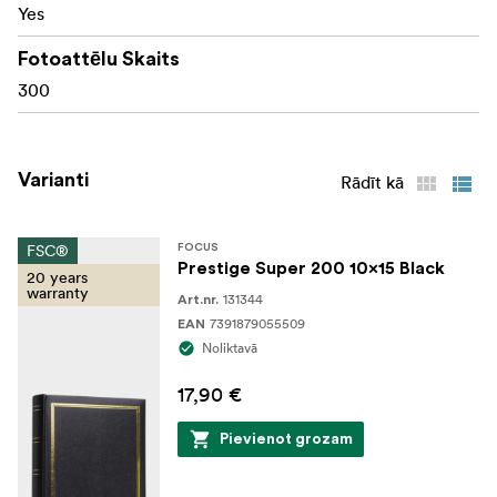
Yes
Fotoattēlu Skaits
300
Varianti
Rādīt kā
FSC®
FOCUS
Prestige Super 200 10x15 Black
20 years
warranty
131344
Art.nr.
7391879055509
EAN
Noliktavā
17,90 €
Pievienot grozam