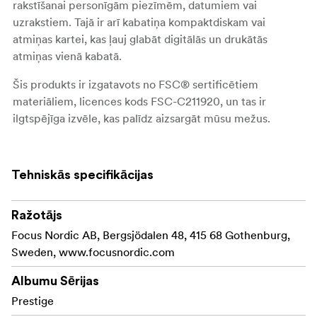
rakstīšanai personīgām piezīmēm, datumiem vai
uzrakstiem. Tajā ir arī kabatiņa kompaktdiskam vai
atmiņas kartei, kas ļauj glabāt digitālās un drukātās
atmiņas vienā kabatā.
Šis produkts ir izgatavots no FSC® sertificētiem
materiāliem, licences kods FSC-C211920, un tas ir
ilgtspējīga izvēle, kas palīdz aizsargāt mūsu mežus.
Tehniskās specifikācijas
Ražotājs
Focus Nordic AB, Bergsjödalen 48, 415 68 Gothenburg,
Sweden, www.focusnordic.com
Albumu Sērijas
Prestige