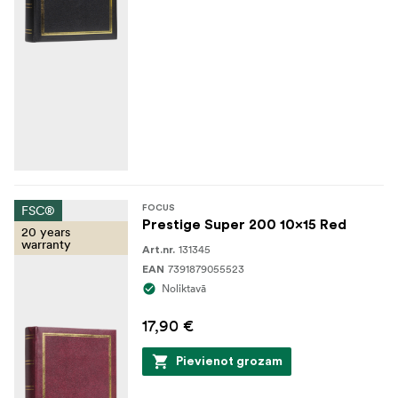
FSC®
FOCUS
Prestige Super 200 10x15 Red
20 years
warranty
131345
Art.nr.
7391879055523
EAN
Noliktavā
17,90 €
Pievienot grozam