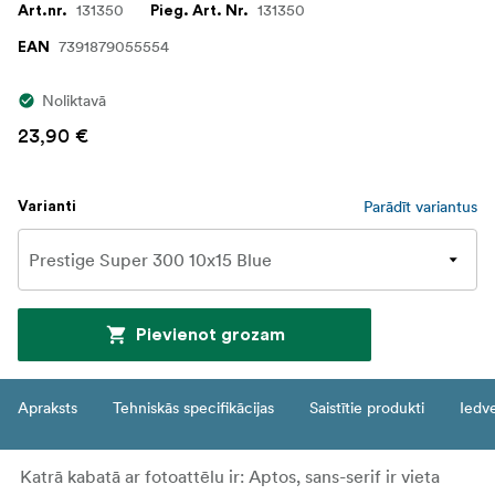
131350
131350
Art.nr.
Pieg. Art. Nr.
7391879055554
EAN
Noliktavā
23,90 €
Parādīt variantus
Varianti
Pievienot grozam
Apraksts
Tehniskās specifikācijas
Saistītie produkti
Iedv
Katrā kabatā ar fotoattēlu ir: Aptos, sans-serif ir vieta