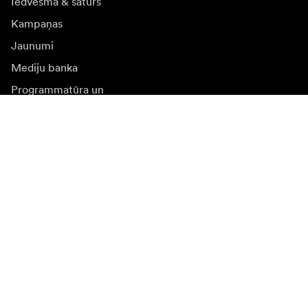
Iedvesma & saturs
Kampaņas
Jaunumi
Mediju banka
Programmatūra un
atjauninājumi
Abonēt jaunumu saņēmšanu
Saņemiet jaunākās ziņas par produktiem, iedvesmu un
īpašiem piedāvājumiem.
Fiziska persona
Juridiska persona
Pierakstīties