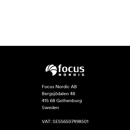
Focus Nordic AB

Bergsjödalen 48

415 68 Gothenburg

Sweden

VAT: SE556507498501