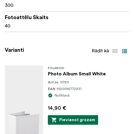
300
Fotoattēlu Skaits
40
Varianti
Rādīt kā
POLAROID
Photo Album Small White
117811
Art.nr.
9120096772931
EAN
Noliktavā
14,90 €
Pievienot grozam