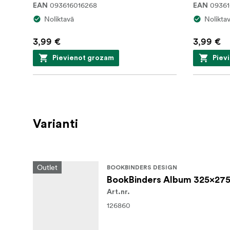
093616016268
09361
EAN
EAN
Noliktavā
Nolikta
3,99 €
3,99 €
Pievienot grozam
Piev
Varianti
Outlet
BOOKBINDERS DESIGN
BookBinders Album 325x275
Art.nr.
126860