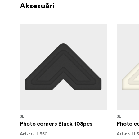
Aksesuāri
3L
3L
Photo corners Black 108pcs
Photo co
111560
111
Art.nr.
Art.nr.