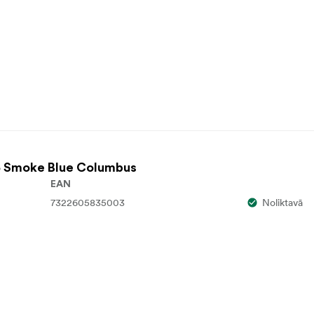
5 Smoke Blue Columbus
EAN
7322605835003
Noliktavā