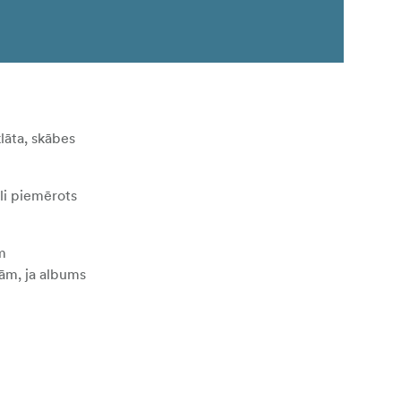
lāta, skābes
li piemērots
m
ām, ja albums