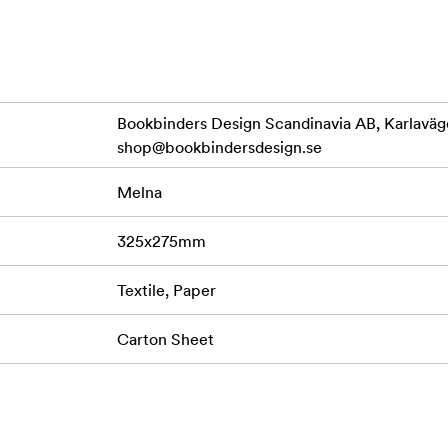
fijām)
Bookbinders Design Scandinavia AB, Karlaväg
shop@bookbindersdesign.se
klājuma, bez skābes, izturīgs pret novecošanu un sertificēts 23
Melna
landes un Vācijas izcelsmes materiāls. Kartons ražots no otrreizē
325x275mm
Textile, Paper
Carton Sheet