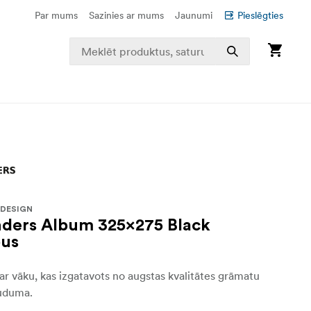
Par mums
Sazinies ar mums
Jaunumi
Pieslēgties
 DESIGN
ders Album 325x275 Black
us
r vāku, kas izgatavots no augstas kvalitātes grāmatu
auduma.