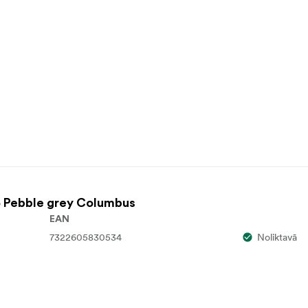
 Pebble grey Columbus
EAN
7322605830534
Noliktavā