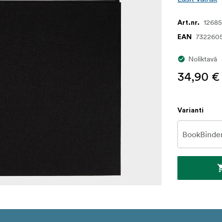
1268
Art.nr.
732260
EAN
Noliktavā
34,90 €
Varianti