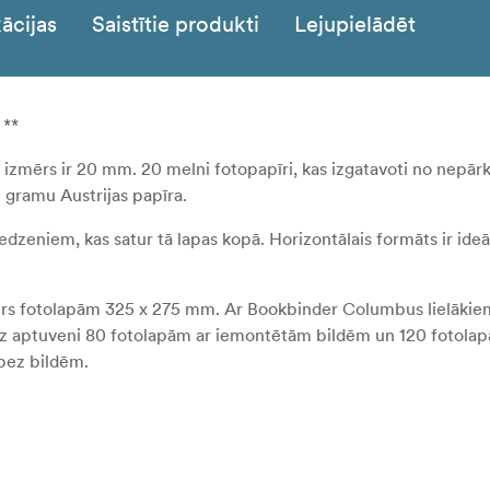
ācijas
Saistītie produkti
Lejupielādēt
 **
zmērs ir 20 mm. 20 melni fotopapīri, kas izgatavoti no nepārk
 gramu Austrijas papīra.
zeniem, kas satur tā lapas kopā. Horizontālais formāts ir ideā
nders fotolapām 325 x 275 mm. Ar Bookbinder Columbus lielākie
īdz aptuveni 80 fotolapām ar iemontētām bildēm un 120 fotolap
bez bildēm.