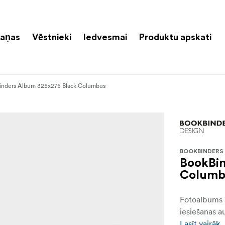
aņas
Vēstnieki
Iedvesmai
Produktu apskati
inders Album 325x275 Black Columbus
BOOKBINDERS
BookBin
Columb
Fotoalbums a
iesiešanas 
Lasīt vairāk