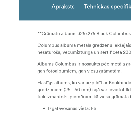
Apraksts
Tehniskās specifik
**Grāmatu albums 325x275 Black Columbus
Columbus albuma metāla gredzenu iekšējais i
nesaturoša, vecumizturīga un sertificēta 230
Albums Columbus ir nosaukts pēc metāla gred
gan fotoalbumiem, gan viesu grāmatām.
Elastīgs albums, ko var aizpildīt ar Bookbi
gredzeniem (25 - 50 mm) tajā var ievietot l
tiek izmantots, piemēram, kā viesu grāmata 
Izgatavošanas vieta: ES
Izmērs: Lielais