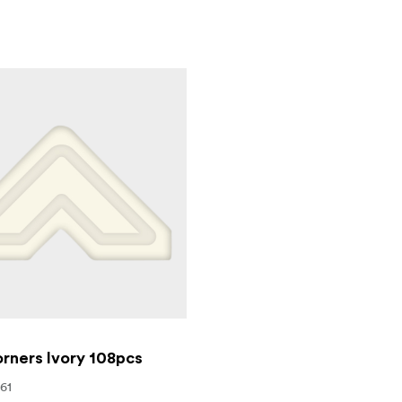
rners Ivory 108pcs
561