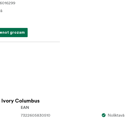
6016299
vā
ienot grozam
 Ivory Columbus
EAN
7322605830510
Noliktavā