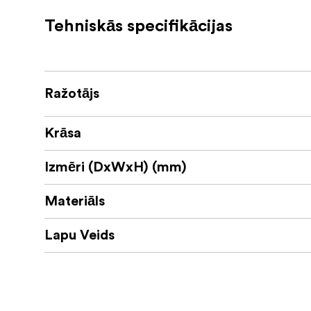
Lapu skaits / lapu skaits: 20 / 40
Tehniskās specifikācijas
Izmēra ārējie izmēri: 325 x 275 mm
Iekšējais izmērs: 320 x 275 mm
Iekšējais izmērs: 305 x 275 mm (fotogrā
Ražotājs
Papīra veids: Austrijas papīrs: bez pār
Austrijas papīrs.
Krāsa
Informācija par ilgtspēju: Austrijas, Ho
Izmēri (DxWxH) (mm)
pārstrādāta materiāla.
Materiāls
Lapu Veids