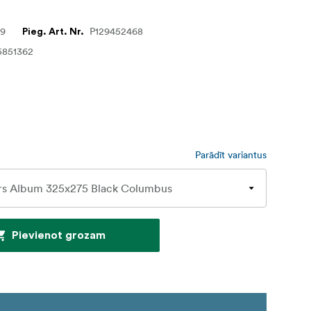
59
P129452468
Pieg. Art. Nr.
5851362
Parādīt variantus
Pievienot grozam