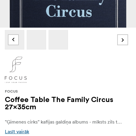
FOCUS
Coffee Table The Family Circus
27x35cm
"Ģimenes cirks" kafijas galdiņa albums - mīksts zils tekstila vāks ar jautru tekstu "Ģimenes cirks (mīlestība, smiekli un mazi nekārtības)". Rotaļīgs un vienlaikus elegants fotoalbums, kas cildina ģimenes dzīvi visos tās skaisti nekārtīgajos brīžos.
Lasīt vairāk