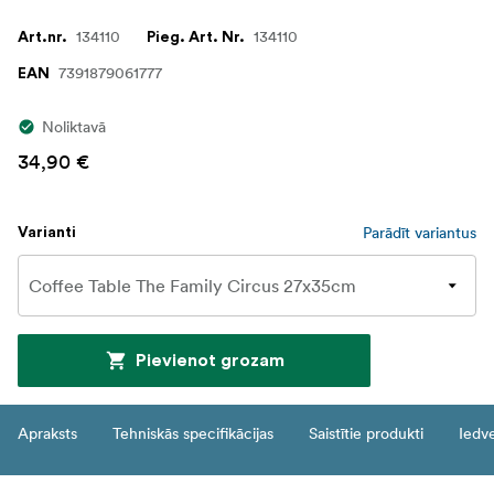
134110
134110
Art.nr.
Pieg. Art. Nr.
7391879061777
EAN
Noliktavā
34,90 €
Parādīt variantus
Varianti
Pievienot grozam
Apraksts
Tehniskās specifikācijas
Saistītie produkti
Iedv