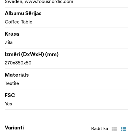
Sweden, www.focusnordic.com
Darbs, kas ir tikpat dzīvīgs un mīlestības pilns kā tajā
Albumu Sērijas
ietvertie stāsti - jo katrā ģimenē ir savs mazais cirks.
Coffee Table
.
Krāsa
Zila
Izmēri (DxWxH) (mm)
270x350x50
Materiāls
Textile
FSC
Yes
Varianti
Rādīt kā