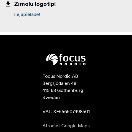
Zīmolu logotipi
Lejupielādēt
Focus Nordic AB

Bergsjödalen 48

415 68 Gothenburg

Sweden

VAT: SE556507498501
Atrodiet Google Maps