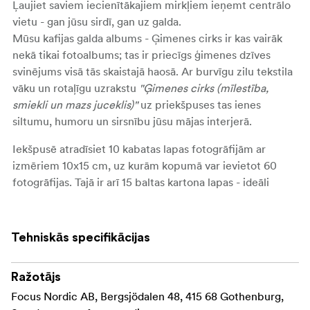
Ļaujiet saviem iecienītākajiem mirkļiem ieņemt centrālo
vietu - gan jūsu sirdī, gan uz galda.
Mūsu
kafijas galda albums - Ģimenes cirks
ir kas vairāk
nekā tikai fotoalbums; tas ir priecīgs ģimenes dzīves
svinējums visā tās skaistajā haosā. Ar burvīgu
zilu tekstila
vāku
un rotaļīgu uzrakstu
"Ģimenes cirks (mīlestība,
smiekli un mazs juceklis)"
uz priekšpuses tas ienes
siltumu, humoru un sirsnību jūsu mājas interjerā.
Iekšpusē atradīsiet
10 kabatas lapas
fotogrāfijām ar
izmēriem
10x15 cm
, uz kurām kopumā var ievietot 6
0
fotogrāfijas
. Tajā ir arī
15 baltas kartona lapas
- ideāli
piemērotas, lai pievienotu savu radošo pieskārienu ar
foto stūrīšiem, līmi vai lentu. Ideāli piemērots ģimenes
piedzīvojumu, dzimšanas dienu, svētku un pilnīgi
Tehniskās specifikācijas
nepilnīgu ikdienas mirkļu saglabāšanai.
Izmērs
27 × 35 × 5 cm
ar lapu izmēriem
21 × 31,6 cm
ir
Ražotājs
ideāls, lai to lepni izvietotu uz kafijas galdiņa vai dāvinātu
Focus Nordic AB, Bergsjödalen 48, 415 68 Gothenburg,
kā sirsnīgu dāvanu.