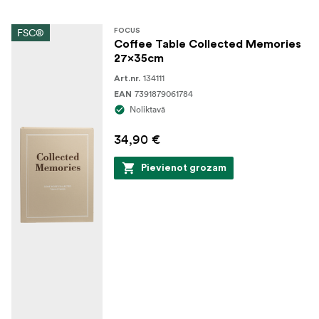
FSC®
FOCUS
Coffee Table Collected Memories
27x35cm
134111
Art.nr.
7391879061784
EAN
Noliktavā
34,90 €
Pievienot grozam