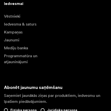
Iedvesmai
Vēstnieki
Iedvesma & saturs
Kampaņas
Jaunumi
Mediju banka
Programmatūra un
atjauninājumi
Abonēt jaunumu saņēmšanu
Saņemiet jaunākās ziņas par produktiem, iedvesmu un
īpašiem piedāvājumiem.
Fiziska persona
Juridiska persona