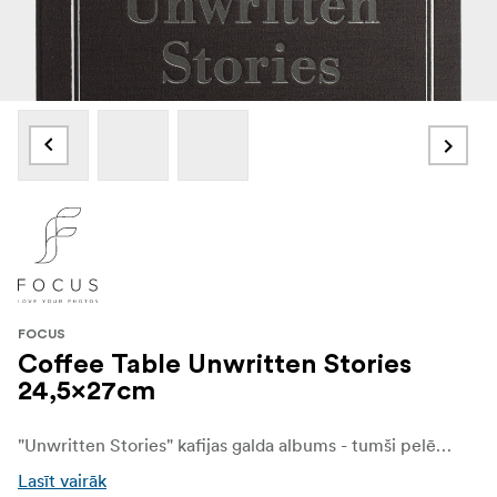
FOCUS
Coffee Table Unwritten Stories
24,5x27cm
"Unwritten Stories" kafijas galda albums - tumši pelēks tekstila vāks ar elegantu reljefu: "Neparasti stāsti (dažus labāk atstāt neizstāstītus)". Stilīgs fotoalbums, kas uz jūsu galda izskatās tikpat labi kā jūsu atmiņas iekšpusē..
Lasīt vairāk