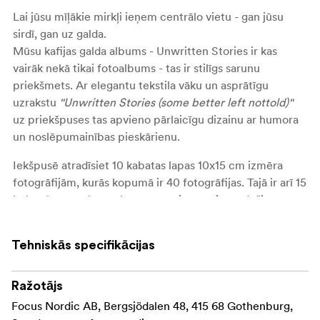
Lai jūsu mīļākie mirkļi ieņem centrālo vietu - gan jūsu
sirdī, gan uz galda.
Mūsu kafijas galda albums - Unwritten Stories ir kas
vairāk nekā tikai fotoalbums - tas ir stilīgs sarunu
priekšmets. Ar elegantu tekstila vāku un asprātīgu
uzrakstu
"Unwritten Stories (some better left nottold)"
uz priekšpuses tas apvieno pārlaicīgu dizainu ar humora
un noslēpumainības pieskārienu.
Iekšpusē atradīsiet 10 kabatas lapas 10x15 cm izmēra
fotogrāfijām, kurās kopumā ir 40 fotogrāfijas. Tajā ir arī 15
baltas kartona lapas, kurās varat izpausties radoši -
piestiprināt fotogrāfijas ar foto stūrīšiem, līmi vai lentu un
personalizēt savu izkārtojumu. Ideāli piemērots kāzu,
Tehniskās specifikācijas
ceļojumu, ģimenes atmiņu vai mazo ikdienas mirkļu
iemūžināšanai.
Ražotājs
Izmērs 24,5 × 27 × 5 cm un lapu izmēri 19,8 × 21 cm, un
Focus Nordic AB, Bergsjödalen 48, 415 68 Gothenburg,
tas ir lieliski piemērots izstādīšanai uz kafijas galdiņa vai