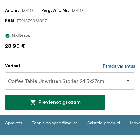
134113
134113
Art.nr.
Pieg. Art. Nr.
7391879061807
EAN
Noliktavā
28,90 €
Parādīt variantus
Varianti
Pievienot grozam
Apraksts
Tehniskās specifikācijas
Saistītie produkti
Iedv