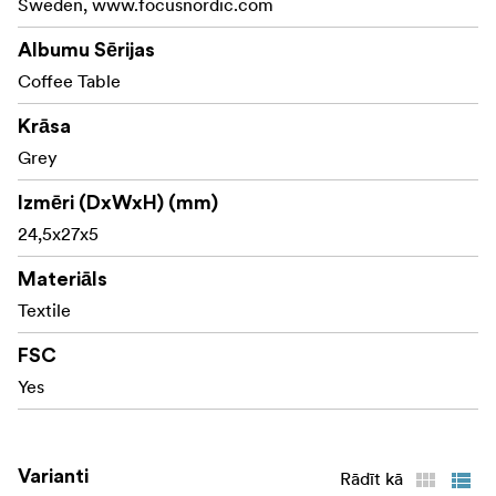
Sweden, www.focusnordic.com
plaukta.
Albumu Sērijas
Darbs, kas ir gan dekoratīvs, gan nozīmīgs - aicinot atvērt
Coffee Table
to, izdzīvot savus stāstus un, iespējams, dažus saglabāt
neuzrakstītus.
Krāsa
Grey
Izmēri (DxWxH) (mm)
24,5x27x5
Materiāls
Textile
FSC
Yes
Varianti
Rādīt kā