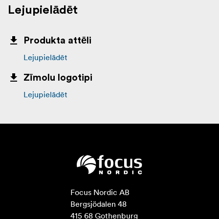
Lejupielādēt
Produkta attēli
Lejupielādēt
Zīmolu logotipi
Lejupielādēt
Focus Nordic AB

Bergsjödalen 48

415 68 Gothenburg
