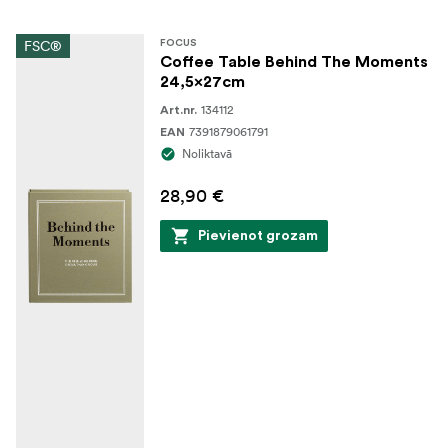
FSC®
FOCUS
Coffee Table Behind The Moments
24,5x27cm
134112
Art.nr.
7391879061791
EAN
Noliktavā
28,90 €
Pievienot grozam