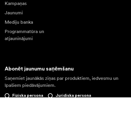
Kampaņas
Jaunumi
Mediju banka
Programmatūra un
atjauninājumi
Abonēt jaunumu saņēmšanu
Saņemiet jaunākās ziņas par produktiem, iedvesmu un
īpašiem piedāvājumiem.
Fiziska persona
Juridiska persona
Pierakstīties
Apmeklējiet citas valsts tīmekļa vietni