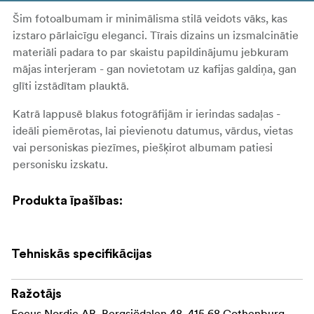
Šim fotoalbumam ir minimālisma stilā veidots vāks, kas
izstaro pārlaicīgu eleganci. Tīrais dizains un izsmalcinātie
materiāli padara to par skaistu papildinājumu jebkuram
mājas interjeram - gan novietotam uz kafijas galdiņa, gan
glīti izstādītam plauktā.
Katrā lappusē blakus fotogrāfijām ir ierindas sadaļas -
ideāli piemērotas, lai pievienotu datumus, vārdus, vietas
vai personiskas piezīmes, piešķirot albumam patiesi
personisku izskatu.
Produkta īpašības:
Vieto 300 fotogrāfijas (10x15 cm)
Vieto 300 fotogrāfijas (10x15 cm)
Tehniskās specifikācijas
Izvelkamas kabatas, kas viegli lietojamas
Ražotājs
Stilta ciets vāks ar pārlaicīgu, minimālisma stila
Focus Nordic AB, Bergsjödalen 48, 415 68 Gothenburg,