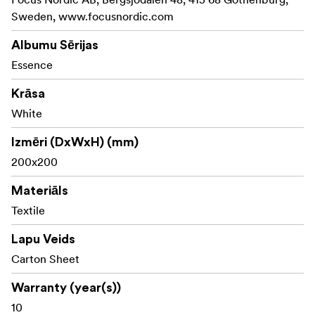
izskatu
Sweden, www.focusnordic.com
Gers kāzām, ceļojumu atmiņām, bērnu fotogrāfijām vai
Albumu Sērijas
kā pārdomāta dāvana
Essence
Krāsa
Izgatavots no FSC® sertificētiem materiāliem, licences
White
kods FSC-C211920.
Izmēri (DxWxH) (mm)
200x200
Materiāls
Textile
Lapu Veids
Carton Sheet
Warranty (year(s))
10