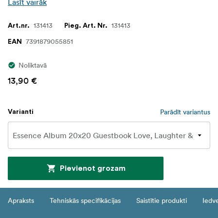
Lasīt vairāk
131413
131413
Art.nr.
Pieg. Art. Nr.
7391879055851
EAN
Noliktavā
13,90 €
Parādīt variantus
Varianti
Pievienot grozam
Apraksts
Tehniskās specifikācijas
Saistītie produkti
Iedv