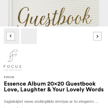
FOCUS
Essence Album 20x20 Guestbook
Love, Laughter & Your Lovely Words
Saglabājiet savas visdārgākās atmiņas ar šo eleganto fotoalbumu, kam ir ērtas ievelkamas kabatas un izklāta vieta rakstīšanai. Albumā ir līdz 300 fotogrāfijām 10x15 cm formātā, tāpēc tas ir ideāli piemērots īpašu dzīves mirkļu iemūžināšanai..