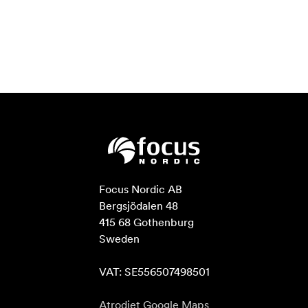
Focus Nordic AB

Bergsjödalen 48

415 68 Gothenburg

Sweden

VAT: SE556507498501
Atrodiet Google Maps