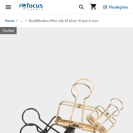
Pieslēgties
...
Home
BookBinders Wire clip M silver 10 pcs in box
Outlet