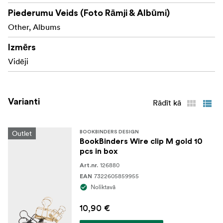
Piederumu Veids (Foto Rāmji & Albūmi)
Other, Albums
Izmērs
Vidēji
Varianti
Rādīt kā
Outlet
BOOKBINDERS DESIGN
BookBinders Wire clip M gold 10
pcs in box
126880
Art.nr.
7322605859955
EAN
Noliktavā
10,90 €