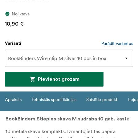
Noliktavā
10,90 €
Parādīt variantus
Varianti
Pievienot grozam
Apraksts
Tehniskās specifikācijas
Saistītie produkti
Leju
BookBinders Stieples skava M sudraba 10 gab. kastē
10 metāla skavu komplekts. Izmantojiet tās papīra