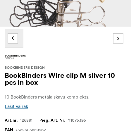
BOOKBINDERS DESIGN
BookBinders Wire clip M silver 10
pcs in box
10 BookBinders metāla skavu komplekts.
Lasīt vairāk
126881
Y1075395
Art.nr.
Pieg. Art. Nr.
7322605859962
EAN