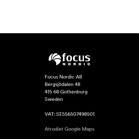
Focus Nordic AB

Bergsjödalen 48

415 68 Gothenburg

Sweden

VAT: SE556507498501
Atrodiet Google Maps