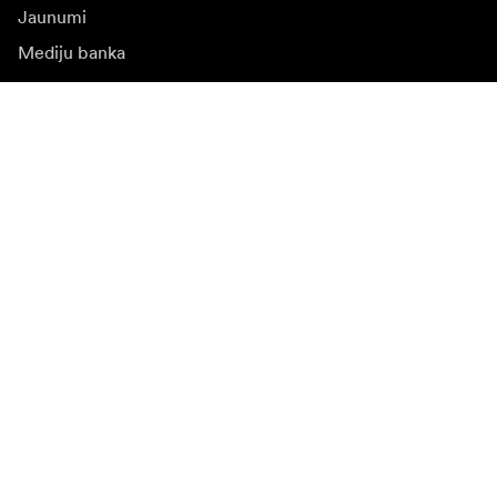
Jaunumi
Mediju banka
Programmatūra un
atjauninājumi
Abonēt jaunumu saņēmšanu
Saņemiet jaunākās ziņas par produktiem, iedvesmu un
īpašiem piedāvājumiem.
Fiziska persona
Juridiska persona
Pierakstīties
Apmeklējiet citas valsts tīmekļa vietni