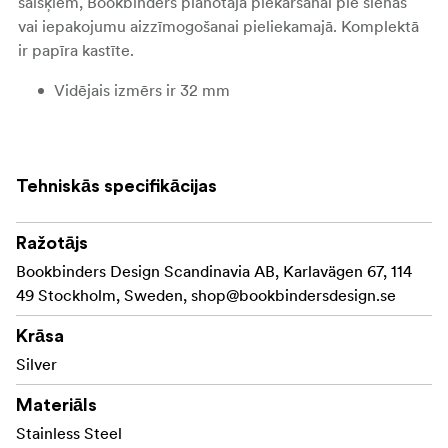
saišķiem, Bookbinders plānotāja piekāršanai pie sienas
vai iepakojumu aizzīmogošanai pieliekamajā. Komplektā
ir papīra kastīte.
Vidējais izmērs ir 32 mm
Tehniskās specifikācijas
Ražotājs
Bookbinders Design Scandinavia AB, Karlavägen 67, 114
49 Stockholm, Sweden,
shop@bookbindersdesign.se
Krāsa
Silver
Materiāls
Stainless Steel