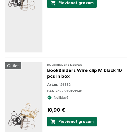
Pievienot grozam
Outlet
BOOKBINDERS DESIGN
BookBinders Wire clip M black 10
pcs in box
126882
Art.nr.
7322605859948
EAN
Noliktavā
10,90 €
Pievienot grozam