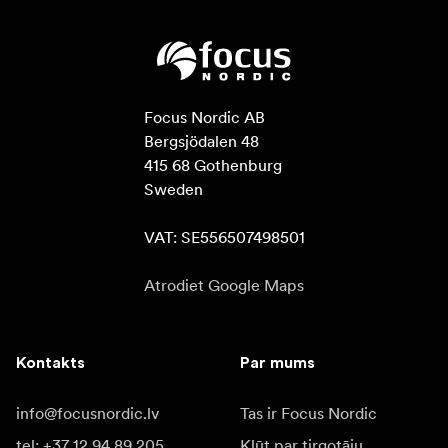
Focus Nordic AB

Bergsjödalen 48

415 68 Gothenburg

Sweden

VAT: SE556507498501
Atrodiet Google Maps
Kontakts
Par mums
info@focusnordic.lv
Tas ir Focus Nordic
tel: +37 12 94 89 205
Kļūt par tirgotāju