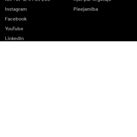
Instagram
Pieejamība
Facebook
YouTube
LinkedIn
Iedvesmai
Vēstnieki
Iedvesma & saturs
Kampaņas
Jaunumi
Mediju banka
Programmatūra un
atjauninājumi