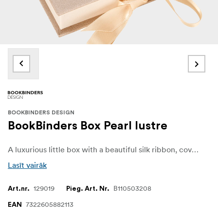
BOOKBINDERS DESIGN
BookBinders Box Pearl lustre
A luxurious little box with a beautiful silk ribbon, covered in classic bookbinding fabric in a lovley light pearl/gold lustre color.
Lasīt vairāk
129019
B110503208
Art.nr.
Pieg. Art. Nr.
7322605882113
EAN