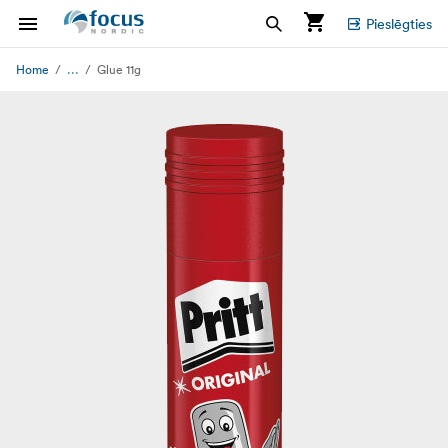
Pieslēgties
...
Home
Glue 11g