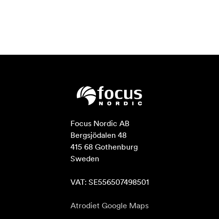
Focus Nordic AB

Bergsjödalen 48

415 68 Gothenburg

Sweden

VAT: SE556507498501
Atrodiet Google Maps