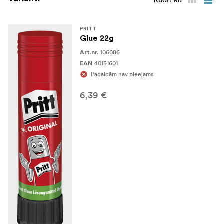
PRITT
Glue 22g
106086
Art.nr.
40151601
EAN
Pagaidām nav pieejams
6,39 €