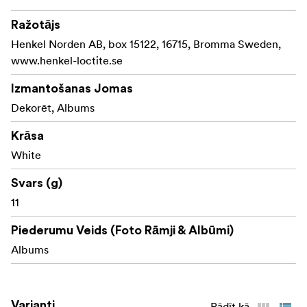
Ražotājs
Henkel Norden AB, box 15122, 16715, Bromma Sweden,
www.henkel-loctite.se
Izmantošanas Jomas
Dekorēt, Albums
Krāsa
White
Svars (g)
11
Piederumu Veids (Foto Rāmji & Albūmi)
Albums
Varianti
Rādīt kā