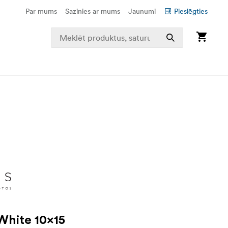
Par mums
Sazinies ar mums
Jaunumi
Pieslēgties
 White 10x15