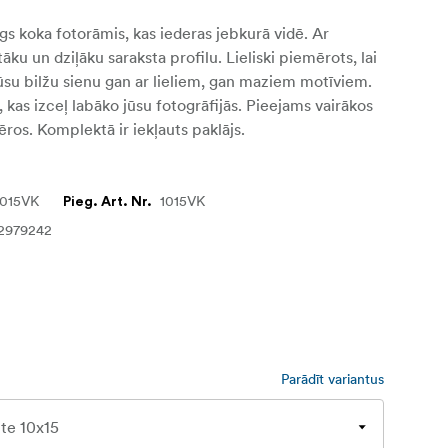
līgs koka fotorāmis, kas iederas jebkurā vidē. Ar
ku un dziļāku saraksta profilu. Lieliski piemērots, lai
su bilžu sienu gan ar lieliem, gan maziem motīviem.
u, kas izceļ labāko jūsu fotogrāfijās. Pieejams vairākos
ros. Komplektā ir iekļauts paklājs.
1015VK
1015VK
Pieg. Art. Nr.
2979242
Parādīt variantus