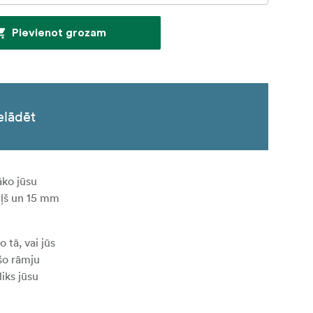
Pievienot grozam
elādēt
āko jūsu
ziļš un 15 mm
 tā, vai jūs
ašo rāmju
liks jūsu