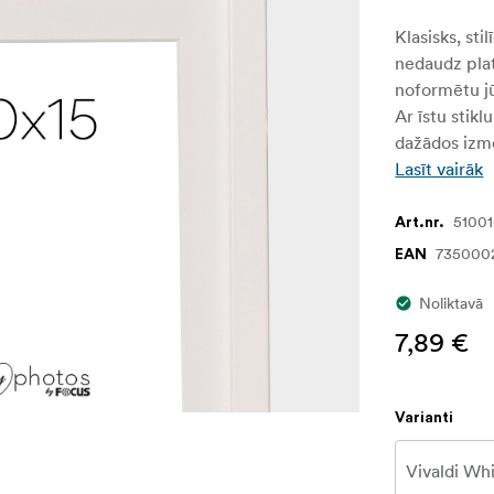
Klasisks, sti
nedaudz platā
noformētu jū
Ar īstu stikl
dažādos izmē
Lasīt vairāk
5100
Art.nr.
735000
EAN
Noliktavā
7,89 €
Varianti