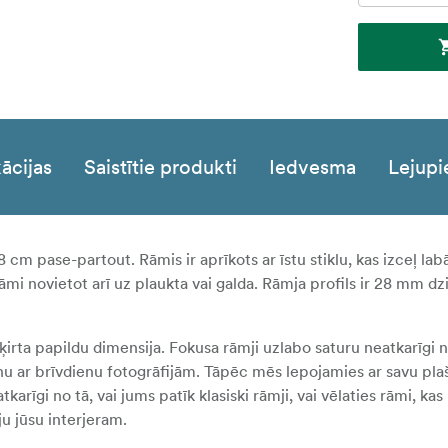
ācijas
Saistītie produkti
Iedvesma
Lejupi
x 8 cm pase-partout. Rāmis ir aprīkots ar īstu stiklu, kas izceļ lab
rāmi novietot arī uz plaukta vai galda. Rāmja profils ir 28 mm d
ķirta papildu dimensija. Fokusa rāmji uzlabo saturu neatkarīgi no
ienu ar brīvdienu fotogrāfijām. Tāpēc mēs lepojamies ar savu pl
arīgi no tā, vai jums patīk klasiski rāmji, vai vēlaties rāmi, kas 
ju jūsu interjeram.