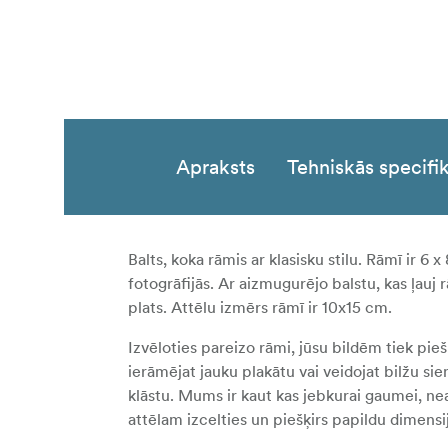
Apraksts
Tehniskās specifik
Balts, koka rāmis ar klasisku stilu. Rāmī ir 6 
fotogrāfijās. Ar aizmugurējo balstu, kas ļauj 
plats. Attēlu izmērs rāmī ir 10x15 cm.
Izvēloties pareizo rāmi, jūsu bildēm tiek pieš
ierāmējat jauku plakātu vai veidojat bilžu s
klāstu. Mums ir kaut kas jebkurai gaumei, neatk
attēlam izcelties un piešķirs papildu dimensi