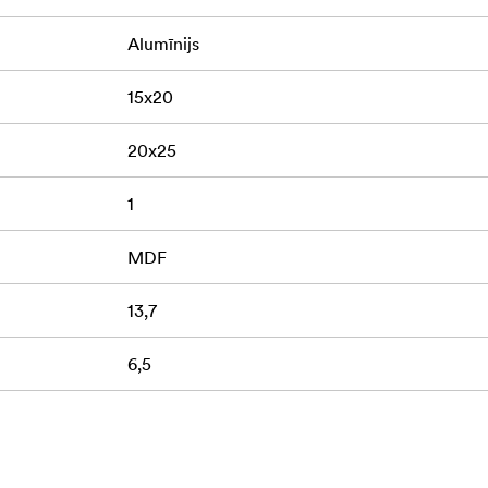
Alumīnijs
15x20
20x25
1
MDF
13,7
6,5