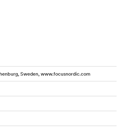
othenburg, Sweden, www.focusnordic.com
m galerijām