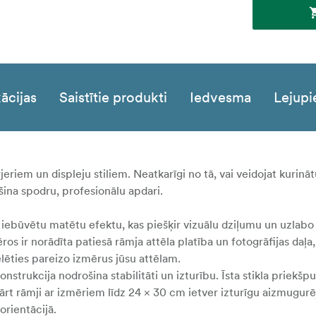
ācijas
Saistītie produkti
Iedvesma
Lejupi
jeriem un displeju stiliem. Neatkarīgi no tā, vai veidojat kurināt
ošina spodru, profesionālu apdari.
iebūvētu matētu efektu, kas piešķir vizuālu dziļumu un uzlabo 
ros ir norādīta patiesā rāmja attēla platība un fotogrāfijas daļ
ēlēties pareizo izmērus jūsu attēlam.
 konstrukcija nodrošina stabilitāti un izturību. Īsta stikla priekš
ārt rāmji ar izmēriem līdz 24 × 30 cm ietver izturīgu aizmugurē
orientācijā.