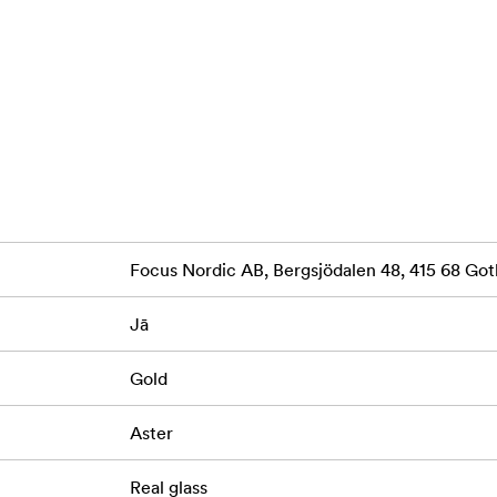
umīnija ar plānām, modernām malām
 dziļš
Focus Nordic AB, Bergsjödalen 48, 415 68 G
līdz 24 × 30 cm
Jā
ātiem elementiem - ideāli piemērots modernām mājām, stilīgā
Gold
Aster
Real glass