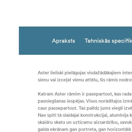
Apraksts
Tehniskās specifik
Aster lieliski pielāgojas visdažādākajiem inter
sienu vai izceļat vienu attēlu, šis rāmis nodr
Katram Aster rāmim ir pasepartout, kas rada 
pasniegšanas iespējas. Visos norādītajos izmē
caur passepartout. Tas palīdz jums viegli izv
Nav spīti tā slaidajai konstrukcijai, alumīnija
skaidru skatu un uzticamu aizsardzību, savuk
galda ekrānam gan portreta, gan horizontālā 