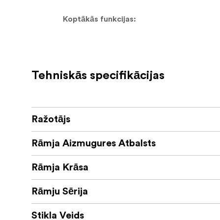
Koptākās funkcijas:
Izgatavots no augstas kvalitātes al
Ietverts komplektā
Tehniskās specifikācijas
Profila izmēri: 6,5 mm plats | 13,7 mm
Pareiza stikla priekšpuse
Ražotājs
Iekļauts aizmugures balsts izmēriem 
Rāmja Aizmugures Atbalsts
Aster apvieno minimālisma formu ar pārdom
Rāmja Krāsa
un radošiem interjeriem.
Rāmju Sērija
Stikla Veids