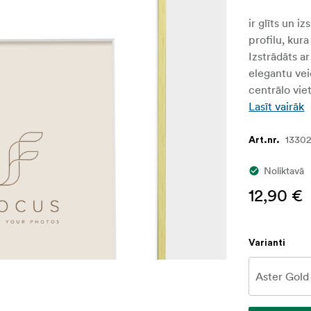
ir glīts un 
profilu, kur
Izstrādāts a
elegantu vei
centrālo vie
Lasīt vairāk
1330
Art.nr.
Noliktavā
12,90 €
Varianti