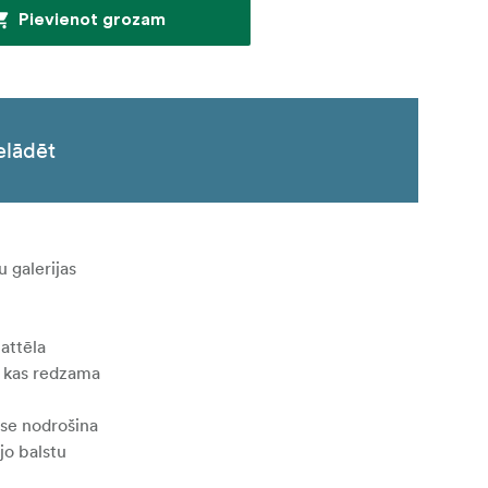
Pievienot grozam
elādēt
u galerijas
attēla
a, kas redzama
puse nodrošina
jo balstu