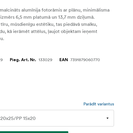
izsmalcināts alumīnija fotorāmis ar plānu, minimālisma
a izmērs 6,5 mm platumā un 13,7 mm dziļumā.
r tīru, mūsdienīgu estētiku, tas piedāvā smalku,
du, kā ierāmēt attēlus, ļaujot objektam ieņemt
tu.
29
133029
7391879060770
Pieg. Art. Nr.
EAN
Parādīt variantus