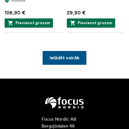
Noliktavā
106,90 €
29,90 €
Pievienot grozam
Pievienot grozam
Ielādēt vairāk
Focus Nordic AB

Bergsjödalen 48
