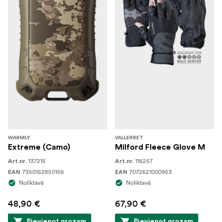
WARMLY
VALLERRET
Extreme (Camo)
Milford Fleece Glove M
137215
116257
Art.nr.
Art.nr.
7350152850156
7072621000953
EAN
EAN
Noliktavā
Noliktavā
48,90 €
67,90 €
Pievienot grozam
Pievienot grozam