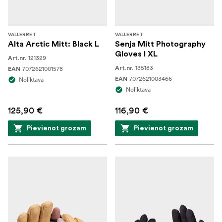
VALLERRET
VALLERRET
Alta Arctic Mitt: Black L
Senja Mitt Photography
Gloves I XL
121329
Art.nr.
135183
7072621001578
Art.nr.
EAN
7072621003466
Noliktavā
EAN
Noliktavā
125,90 €
116,90 €
Pievienot grozam
Pievienot grozam