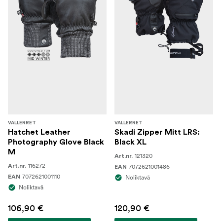
VALLERRET
VALLERRET
Hatchet Leather
Skadi Zipper Mitt LRS:
Photography Glove Black
Black XL
M
121320
Art.nr.
116272
Art.nr.
7072621001486
EAN
7072621001110
EAN
Noliktavā
Noliktavā
106,90 €
120,90 €