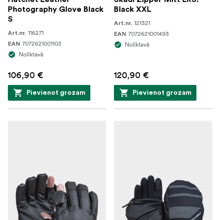
Photography Glove Black
Black XXL
S
121321
Art.nr.
116271
Art.nr.
7072621001493
EAN
7072621001103
EAN
Noliktavā
Noliktavā
106,90 €
120,90 €
Pievienot grozam
Pievienot grozam