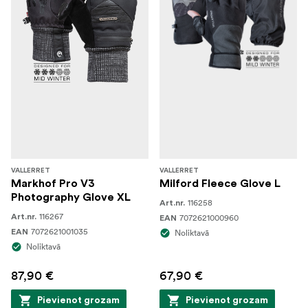
VALLERRET
VALLERRET
Markhof Pro V3
Milford Fleece Glove L
Photography Glove XL
116258
Art.nr.
116267
Art.nr.
7072621000960
EAN
7072621001035
EAN
Noliktavā
Noliktavā
87,90 €
67,90 €
Pievienot grozam
Pievienot grozam