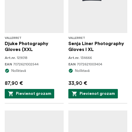
VALLERRET
VALLERRET
Djuke Photography
Senja Liner Photography
Gloves (XXL
Gloves I XL
129018
134666
Art.nr.
Art.nr.
7072621002544
7072621003404
EAN
EAN
Noliktavā
Noliktavā
87,90 €
33,90 €
Pievienot grozam
Pievienot grozam