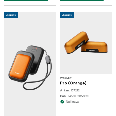
Jauns
Jauns
WARMLY
Pro (Orange)
137212
Art.nr.
7350152850019
EAN
Noliktavā