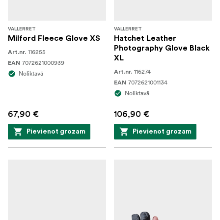
VALLERRET
VALLERRET
Milford Fleece Glove XS
Hatchet Leather
Photography Glove Black
116255
Art.nr.
XL
7072621000939
EAN
116274
Art.nr.
Noliktavā
7072621001134
EAN
Noliktavā
67,90 €
106,90 €
Pievienot grozam
Pievienot grozam