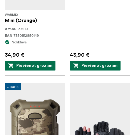
WARMLY
Mini (Orange)
137210
Art.nr.
7350152850149
EAN
Noliktavā
34,90 €
43,90 €
Pievienot grozam
Pievienot grozam
Jauns