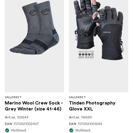
VALLERRET
VALLERRET
Merino Wool Crew Sock -
Tinden Photography
Grey Winter (size 41-46)
Glove XXL
126643
116699
Art.nr.
Art.nr.
7072621002407
7072621001264
EAN
EAN
Noliktavā
Noliktavā