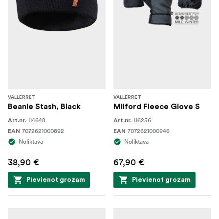
VALLERRET
VALLERRET
Beanie Stash, Black
Milford Fleece Glove S
114648
116256
Art.nr.
Art.nr.
7072621000892
7072621000946
EAN
EAN
Noliktavā
Noliktavā
38,90 €
67,90 €
Pievienot grozam
Pievienot grozam