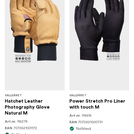
VALLERRET
VALLERRET
Hatchet Leather
Power Stretch Pro Liner
Photography Glove
with touch M
Natural M
114616
Art.nr.
116278
Art.nr.
7072621000731
EAN
7072621001172
EAN
Noliktavā