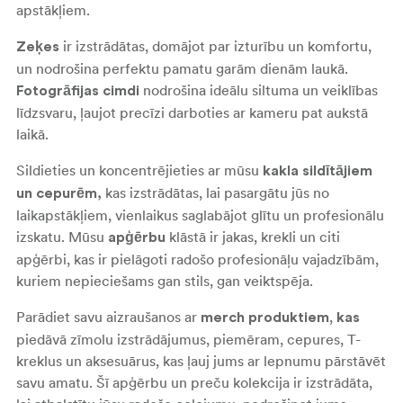
apstākļiem.
ir izstrādātas, domājot par izturību un komfortu,
Zeķes
un nodrošina perfektu pamatu garām dienām laukā.
nodrošina ideālu siltuma un veiklības
Fotogrāfijas cimdi
līdzsvaru, ļaujot precīzi darboties ar kameru pat aukstā
laikā.
Sildieties un koncentrējieties ar mūsu
kakla sildītājiem
kas izstrādātas, lai pasargātu jūs no
un cepurēm,
laikapstākļiem, vienlaikus saglabājot glītu un profesionālu
izskatu. Mūsu
klāstā ir jakas, krekli un citi
apģērbu
apģērbi, kas ir pielāgoti radošo profesionāļu vajadzībām,
kuriem nepieciešams gan stils, gan veiktspēja.
Parādiet savu aizraušanos ar
,
merch produktiem
kas
piedāvā zīmolu izstrādājumus, piemēram, cepures, T-
kreklus un aksesuārus, kas ļauj jums ar lepnumu pārstāvēt
savu amatu. Šī apģērbu un preču kolekcija ir izstrādāta,