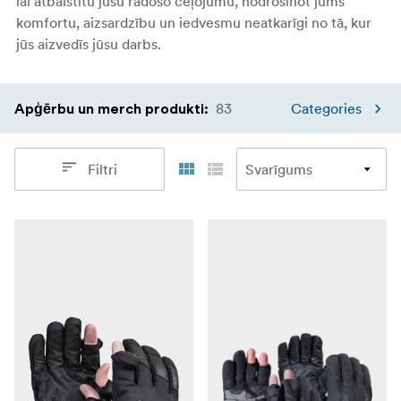
lai atbalstītu jūsu radošo ceļojumu, nodrošinot jums
komfortu, aizsardzību un iedvesmu neatkarīgi no tā, kur
jūs aizvedīs jūsu darbs.
83
Categories
Apģērbu un merch produkti
:
Filtri