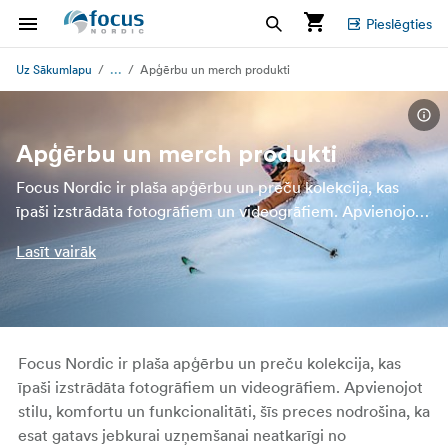
Pieslēgties
...
Uz Sākumlapu
Apģērbu un merch produkti
Apģērbu un merch produkti
Focus Nordic ir plaša apģērbu un preču kolekcija, kas
īpaši izstrādāta fotogrāfiem un videogrāfiem. Apvienojot
stilu, komfortu un funkcionalitāti, šīs preces nodrošina, ka
Lasīt vairāk
esat gatavs jebkurai uzņemšanai neatkarīgi no apstākļiem.
Focus Nordic ir plaša apģērbu un preču kolekcija, kas
īpaši izstrādāta fotogrāfiem un videogrāfiem. Apvienojot
stilu, komfortu un funkcionalitāti, šīs preces nodrošina, ka
esat gatavs jebkurai uzņemšanai neatkarīgi no