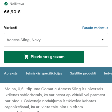
Noliktavā
66,90 €
Parādīt variantus
Varianti
Pievienot grozam
Apraksts
Tehniskās specifikācijas
Saistītie produkti
Iedv
Melnā, 0,5 l tilpuma Gomatic Access Sling ir universāls
ikdienas sabiedrotais, ko var nēsāt ap vidukli vai pārmest
pār plecu. Galvenajā nodalījumā ir tīklveida kabatas
organizēšanai, kā arī vieta tālrunim un citām