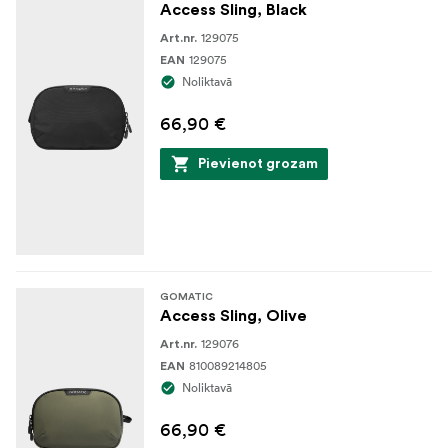
Access Sling, Black
129075
Art.nr.
129075
EAN
Noliktavā
66,90 €
Pievienot grozam
GOMATIC
Access Sling, Olive
129076
Art.nr.
810089214805
EAN
Noliktavā
66,90 €