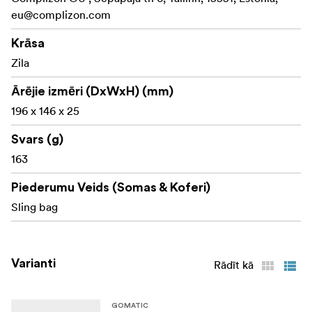
Gomatic Access Sling (melns, 0,5 l)
eu@complizon.com
Ierobežota mūža garantija
Krāsa
Zila
Ārējie izmēri (DxWxH) (mm)
196 x 146 x 25
Svars (g)
163
Piederumu Veids (Somas & Koferi)
Sling bag
Varianti
Rādīt kā
GOMATIC