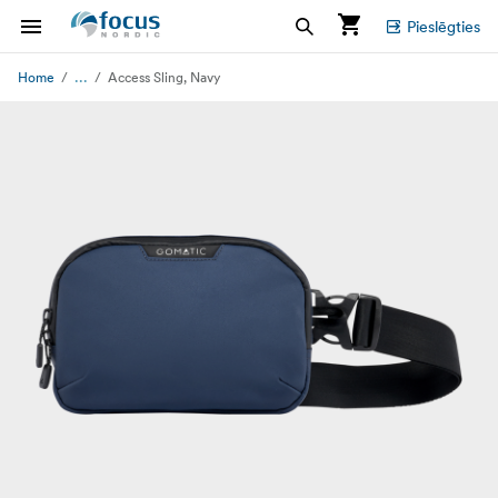
Pieslēgties
...
Home
Access Sling, Navy