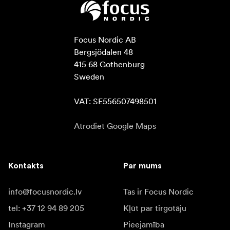
Focus Nordic AB

Bergsjödalen 48

415 68 Gothenburg

Sweden

VAT: SE556507498501
Atrodiet Google Maps
Kontakts
Par mums
info@focusnordic.lv
Tas ir Focus Nordic
tel: +37 12 94 89 205
Kļūt par tirgotāju
Instagram
Pieejamība