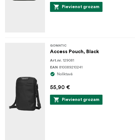
Pievienot grozam
GOMATIC
Access Pouch, Black
129081
Art.nr.
810089210241
EAN
Noliktavā
55,90 €
Pievienot grozam