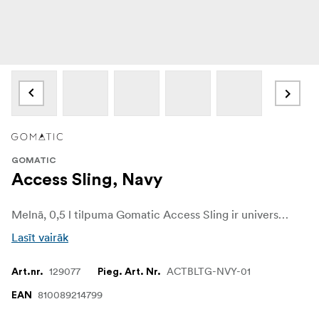
GOMATIC
Access Sling, Navy
Melnā, 0,5 l tilpuma Gomatic Access Sling ir universāls ikdienas sabiedrotais, ko var nēsāt ap vidukli vai pārmest pār plecu. Galvenajā nodalījumā ir tīklveida kabatas organizēšanai, kā arī vieta tālrunim un citām nepieciešamajām lietām.
Lasīt vairāk
129077
ACTBLTG-NVY-01
Art.nr.
Pieg. Art. Nr.
810089214799
EAN