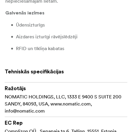
nepieciešamajām lietām.
Galvenās iezīmes
Ūdensizturīgs
Aizdares izturīgi rāvējslēdzēji
RFID un tīkliņa kabatas
nēsāšana uz jostas vai slinga siksnas
Tehniskās specifikācijas
RFID droša kabata siksnas aizmugurē nodrošina drošību
jūsu kartēm, ID, pasei un citiem dokumentiem. Šī slinga ir
izgatavota no izturīgiem un ūdensizturīgiem materiāliem,
Ražotājs
tai ir arī pret viltojumiem izturīgi rāvējslēdzēji.
NOMATIC HOLDINGS, LLC, 1333 E 9400 S SUITE 200
SANDY, 84093, USA, www.nomatic.com,
Siksnu var pagarināt līdz 122 cm un
Regulējama siksna
info@nomatic.com
saīsināt līdz vismaz 66 cm.
EC Rep
Komplektā
Complizon OÜ , Sepapaja tn 6, Tallinn, 15551, Estonia,