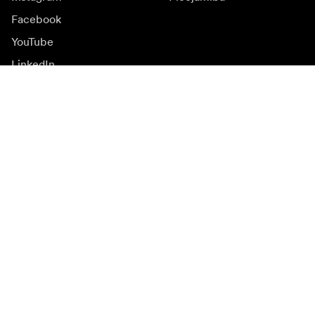
Facebook
YouTube
LinkedIn
Iedvesmai
Vēstnieki
Iedvesma & saturs
Kampaņas
Jaunumi
Mediju banka
Programmatūra un
atjauninājumi