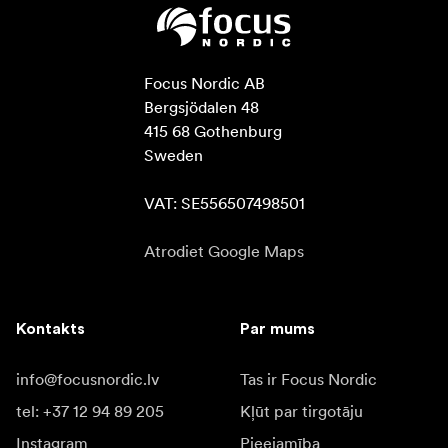
Focus Nordic AB

Bergsjödalen 48

415 68 Gothenburg

Sweden

VAT: SE556507498501
Atrodiet Google Maps
Kontakts
Par mums
info@focusnordic.lv
Tas ir Focus Nordic
tel: +37 12 94 89 205
Kļūt par tirgotāju
Instagram
Pieejamība