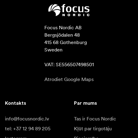
Focus Nordic AB

Bergsjödalen 48

415 68 Gothenburg

Sweden

VAT: SE556507498501
Atrodiet Google Maps
Kontakts
Par mums
info@focusnordic.lv
Tas ir Focus Nordic
tel: +37 12 94 89 205
Kļūt par tirgotāju