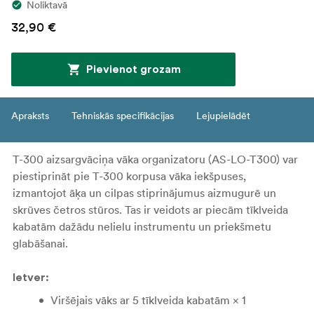
Noliktavā
32,90 €
Pievienot grozam
Apraksts
Tehniskās specifikācijas
Lejupielādēt
T-300 aizsargvāciņa vāka organizatoru (AS-LO-T300) var
piestiprināt pie T-300 korpusa vāka iekšpuses,
izmantojot āķa un cilpas stiprinājumus aizmugurē un
skrūves četros stūros.
Tas ir veidots ar piecām tīklveida
kabatām dažādu nelielu instrumentu un priekšmetu
glabāšanai.
Ietver:
Viršējais vāks ar 5 tīklveida kabatām × 1