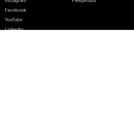
Instagram
Pieejamība
Facebook
YouTube
LinkedIn
Iedvesmai
Vēstnieki
Iedvesma & saturs
Kampaņas
Jaunumi
Mediju banka
Programmatūra un
atjauninājumi