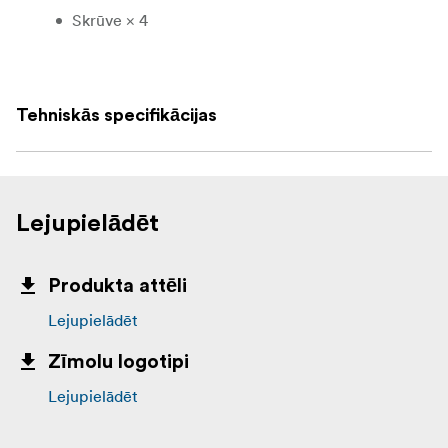
Skrūve × 4
Kniedes un cilpas stiprinājumi × 2
Tehniskās specifikācijas
Lejupielādēt
Produkta attēli
Lejupielādēt
Zīmolu logotipi
Lejupielādēt