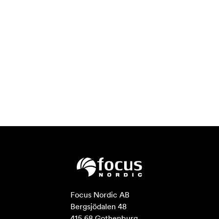
Focus Nordic AB

Bergsjödalen 48

415 68 Gothenburg
