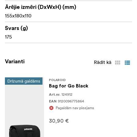
Ārējie izmēri (DxWxH) (mm)
155x180x110
Svars (g)
175
Varianti
Rādīt kā
Drīzumā gaidāms
POLAROID
Bag for Go Black
124912
Art.nr.
9120096775864
EAN
Pagaidām nav pieejams
30,90 €