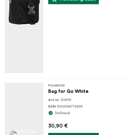
POLAROID
Bag for Go White
124915
Art.nr.
9120096775895
EAN
Noliktavā
30,90 €