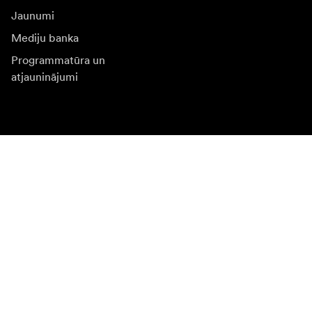
Jaunumi
Mediju banka
Programmatūra un
atjauninājumi
Abonēt jaunumu saņēmšanu
Saņemiet jaunākās ziņas par produktiem, iedvesmu un
īpašiem piedāvājumiem.
Fiziska persona
Juridiska persona
Pierakstīties
Apmeklējiet citas valsts tīmekļa vietni