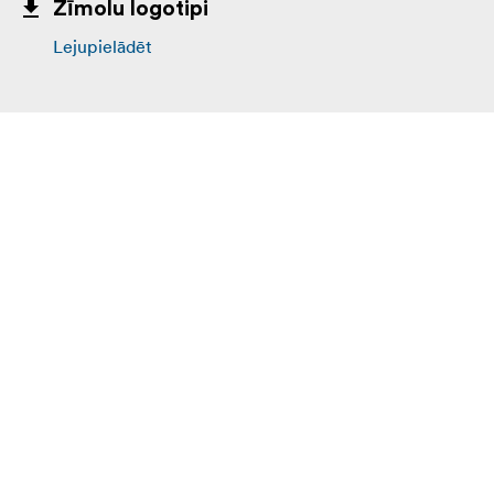
Zīmolu logotipi
Lejupielādēt