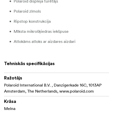
Polaroid displeja turētājs
Polaroid zīmols
Ripstop konstrukcija
Mīksta mikrošķiedras iekšpuse
Atlokāms atloks ar aizdares aizdari
Regulējama plecu siksna
Piemērots tikai Polaroid Go kamerām
Tehniskās specifikācijas
Izmēri: D 155 mm x H 180 mm x D 110 mm.
Ražotājs
Daudzkrāsains
Polaroid International B.V. , Danzigerkade 16C, 1013AP
Amsterdam, The Netherlands, www.polaroid.com
Krāsa
Melna