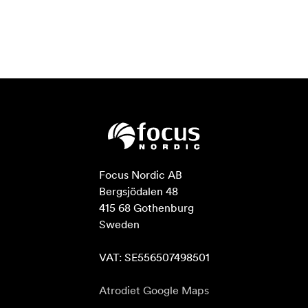
Focus Nordic AB

Bergsjödalen 48

415 68 Gothenburg

Sweden

VAT: SE556507498501
Atrodiet Google Maps