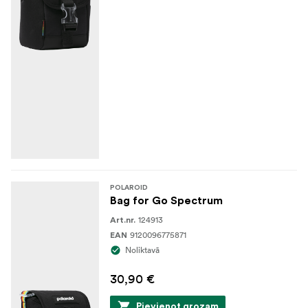
POLAROID
Bag for Go Spectrum
124913
Art.nr.
9120096775871
EAN
Noliktavā
30,90 €
Pievienot grozam