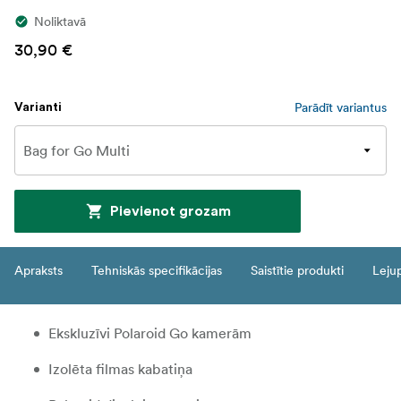
Noliktavā
30,90 €
Parādīt variantus
Varianti
Pievienot grozam
Apraksts
Tehniskās specifikācijas
Saistītie produkti
Leju
Ekskluzīvi Polaroid Go kamerām
Izolēta filmas kabatiņa