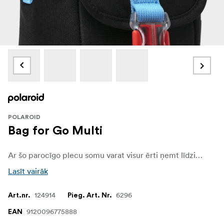
POLAROID
Bag for Go Multi
Ar šo parocīgo plecu somu varat visur ērti ņemt līdzi savu Polaroid Go kameru.
Lasīt vairāk
124914
6296
Art.nr.
Pieg. Art. Nr.
9120096775888
EAN