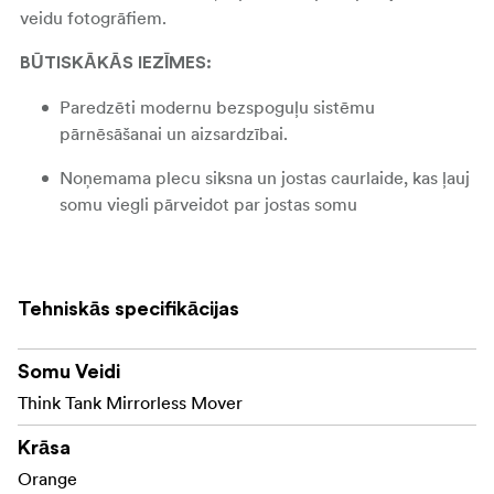
veidu fotogrāfiem.
BŪTISKĀKĀS IEZĪMES:
Paredzēti modernu bezspoguļu sistēmu
pārnēsāšanai un aizsardzībai.
Noņemama plecu siksna un jostas caurlaide, kas ļauj
somu viegli pārveidot par jostas somu
Atvāžamais vāks ar magnētisko aizdari nodrošina
ātru piekļuvi aprīkojumam
Tehniskās specifikācijas
Piemērota vienam
KAS IETILPST ŠAJĀ SOMĀ?
standarta bezspoguļa korpusam un 2 līdz 4 objektīviem:
Somu Veidi
īsiem līdz vidējiem f/4 un f/2,8 tālummaiņiem vai īsiem
līdz vidējiem objektīviem.
Think Tank Mirrorless Mover
Sony a9 ar īsu priekšpusi
Krāsa
Orange
Nikon Z6 II ar 24-70 mm f/4 un 16-24 mm f/2,8