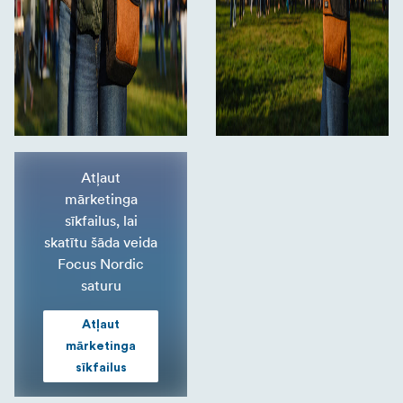
Atļaut
mārketinga
sīkfailus, lai
skatītu šāda veida
Focus Nordic
saturu
Atļaut
mārketinga
sīkfailus