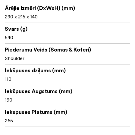
Ārējie izmēri (DxWxH) (mm)
DJI Mavic Pro drons, kontrolieris, baterijas un
290 x 215 x 140
piederumi.
Svars (g)
PAPILDFUNKCIJAS
540
Augstas kvalitātes YKK RC rāvējslēdzēji un metāla
furnitūra
Piederumu Veids (Somas & Koferi)
Shoulder
Viegli pieejama izmēra priekšējā rāvējslēdzēja
aizdares kabata un piederumu organizators
Iekšpuses dziļums (mm)
110
Specializēta(-as) caurspīdīga(-as) droša(-as) slota(-
as) CF, SD, XQD vai Micro SD kartēm.
Iekšpuses Augstums (mm)
190
Izstiepjamas un ķīļveida sānu kabatas piederumiem
Papildu uzglabāšanas kabata baterijām vai
Iekspuses Platums (mm)
kompaktiem piederumiem zem vāka
265
Iekļauts atslēgu āķis un aukla