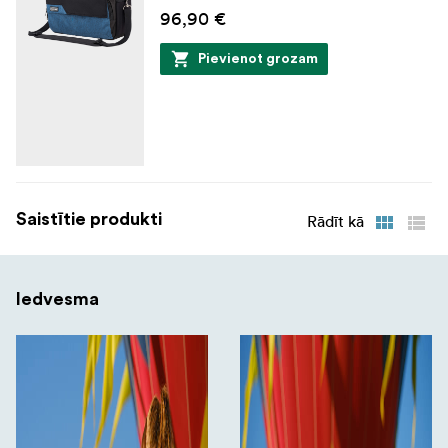
96,90 €
Pievienot grozam
Saistītie produkti
Rādīt kā
Iedvesma