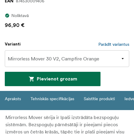
874530001406
EAN
Noliktavā
96,90 €
Parādīt variantus
Varianti
Pievienot grozam
Apraksts
Tehniskās specifikācijas
Saistītie produkti
Iedv
Mirrorless Mover sērija ir īpaši izstrādāta bezspoguļu
sistēmām. Bezspoguļu pārnēsātāji ir pieejami piecos
izmēros un četrās krāsās, tāpēc tie ir plaši pieejami visu