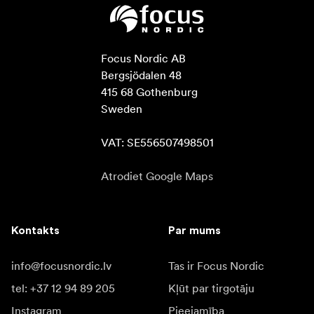
Focus Nordic AB

Bergsjödalen 48

415 68 Gothenburg

Sweden

VAT: SE556507498501
Atrodiet Google Maps
Kontakts
Par mums
info@focusnordic.lv
Tas ir Focus Nordic
tel: +37 12 94 89 205
Kļūt par tirgotāju
Instagram
Pieejamība