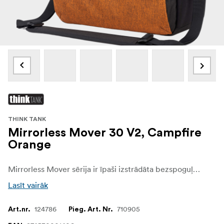
THINK TANK
Mirrorless Mover 30 V2, Campfire
Orange
Mirrorless Mover sērija ir īpaši izstrādāta bezspoguļu sistēmām. Bezspoguļu pārnēsātāji ir pieejami piecos izmēros un četrās patentētās krāsās, tāpēc tie ir plaši pieejami visu veidu fotogrāfiem. Think Tank Mirrorless Mover 30 ir piemērots vienam standarta bezspoguļa korpusam un 2 līdz 4 objektīviem: īsiem līdz vidējiem f/4 un f/2,8 tālummaiņiem vai īsiem līdz vidējiem objektīviem.
Lasīt vairāk
124786
710905
Art.nr.
Pieg. Art. Nr.