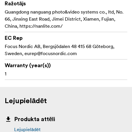
Ražotājs
Guangdong nanguang photo&video systems co., ltd, No.
66, Jinxing East Road, Jimei District, Xiamen, Fujian,
China, https://nanlite.com/
EC Rep
Focus Nordic AB, Bergsjödalen 48 415 68 Göteborg,
Sweden,
eurep@focusnordic.com
Warranty (year(s))
1
Lejupielādēt
Produkta attēli
Lejupielādēt