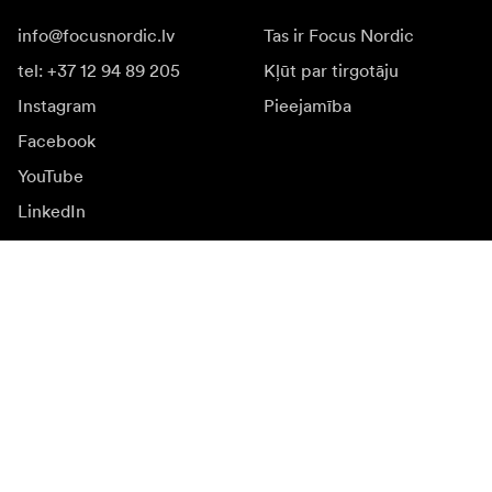
info@focusnordic.lv
Tas ir Focus Nordic
tel: +37 12 94 89 205
Kļūt par tirgotāju
Instagram
Pieejamība
Facebook
YouTube
LinkedIn
Iedvesmai
Vēstnieki
Iedvesma & saturs
Kampaņas
Jaunumi
Mediju banka