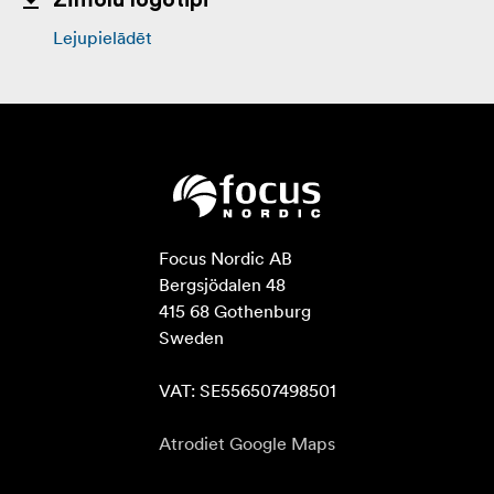
Zīmolu logotipi
Lejupielādēt
Focus Nordic AB

Bergsjödalen 48

415 68 Gothenburg

Sweden

VAT: SE556507498501
Atrodiet Google Maps