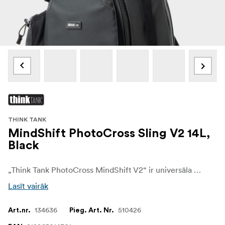
THINK TANK
MindShift PhotoCross Sling V2 14L,
Black
„Think Tank PhotoCross MindShift V2“ ir universāla plecu soma, kas radīta fotogrāfiem, kuriem nepieciešama ātra piekļuve aprīkojumam, ērta nēsāšana un uzticama aizsardzība kompakta izmēra somā. Plecu somas dizains ļauj to viegli pagriezt no muguras uz priekšu, nodrošinot ātru piekļuvi fototehnikai, neņemot somu nost.
Lasīt vairāk
134636
510426
Art.nr.
Pieg. Art. Nr.