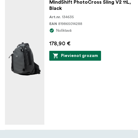
MindShift PhotoCross Sling V2 11L,
Black
134635
Art.nr.
819865014288
EAN
Noliktavā
178,90 €
Pievienot grozam