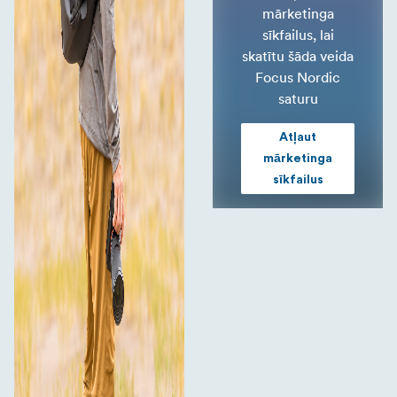
mārketinga
sīkfailus, lai
skatītu šāda veida
Focus Nordic
saturu
Atļaut
mārketinga
sīkfailus