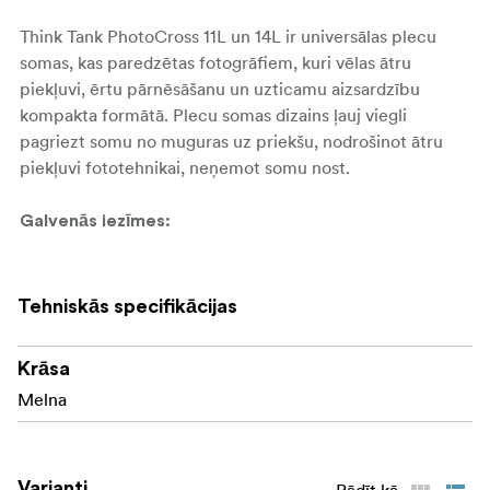
Think Tank PhotoCross 11L un 14L ir universālas plecu
somas, kas paredzētas fotogrāfiem, kuri vēlas ātru
piekļuvi, ērtu pārnēsāšanu un uzticamu aizsardzību
kompakta formātā. Plecu somas dizains ļauj viegli
pagriezt somu no muguras uz priekšu, nodrošinot ātru
piekļuvi fototehnikai, neņemot somu nost.
Galvenās iezīmes:
Pieejamas 11L un 14L izmēros
Tehniskās specifikācijas
Sānu piekļuves dizains ātrai un ērtai aprīkojuma
nomaiņai
Krāsa
Vieta kameras korpusam ar piestiprinātu objektīvu,
Melna
kā arī papildu objektīviem
Regulējami polsterēti sadalītāji individuālam iekšējā
Varianti