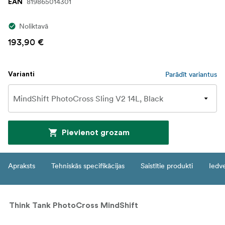
819865014301
EAN
Noliktavā
193,90 €
Parādīt variantus
Varianti
Pievienot grozam
Apraksts
Tehniskās specifikācijas
Saistītie produkti
Iedv
Think Tank PhotoCross MindShift