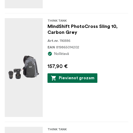
pasākumiem, fotosesijām ārpus telpām vai ikdienas
fotografēšanai.
THINK TANK
MindShift PhotoCross Sling 10,
Carbon Grey
116886
Art.nr.
819865014202
EAN
Noliktavā
157,90 €
Pievienot grozam
THINK TANK