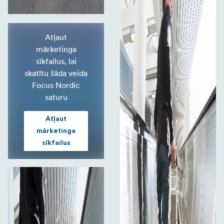
Atļaut
mārketinga
sīkfailus, lai
skatītu šāda veida
Focus Nordic
saturu
Atļaut
mārketinga
sīkfailus