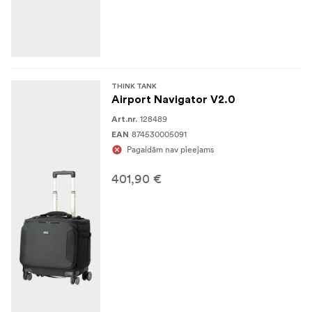
210D sudrabkrāsas neilons
Poliuretāna pamatnes velex odere un nodalījumi
2x poliuretāna pārklāts neilons 210T ar
THINK TANK
aizzīmogotām šuvēm lietus pārsegs
Airport Navigator V2.0
128489
Slēgto šūnu putu un PE plātnes pastiprināti
Art.nr.
874530005091
EAN
sadalītāji
Pagaidām nav pieejams
Caurspīdīgas tīkla kabatas
401,90 €
3-slāņu līmēta neilona diega