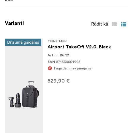
kalpošanas laiku
Speciāli izstrādāti, augstas veiktspējas 80 mm riteņi
Varianti
Rādīt kā
ar hermetizētiem ABEC 5. klases gultņiem klusai
ripošanai
Drīzumā gaidāms
THINK TANK
Īpaši augsti riteņu apvalki aizsargā somu no
Airport TakeOff V2.0, Black
skrāpējumiem un skrāpējumiem
116721
Art.nr.
874530004995
Iekļauts šuvju noslēgts lietus pārsegs
EAN
Pagaidām nav pieejams
Elastīga priekšējā kabata
529,90 €
Rokturi un satvēriena siksnas visās četrās pusēs
nodrošina ātru un vieglu izņemšanu no bagāžas
nodalījumiem, automašīnu bagāžniekiem utt.
Pastiprinātie nodalījumi iztur smagu aprīkojumu un
saglabā izturību ilgtermiņā
Hypalon pastiprināti aizmugurējie stūri palielinātai