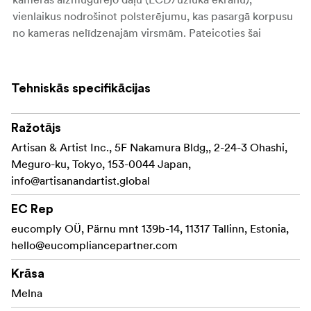
vienlaikus nodrošinot polsterējumu, kas pasargā korpusu
no kameras nelīdzenajām virsmām. Pateicoties šai
aizsardzībai, varat droši novietot kameru ar objektīvu uz
augšu un neuztraukties par skrāpējumiem vai triecieniem
kameras aizmugurē un apakšā vai objektīvā. Turklāt tam ir
Tehniskās specifikācijas
ātrās noņemšanas sistēma, ar kuru varat viegli atbrīvot
aukliņu, tāpēc izstrādājums netraucēs jums fotografēt.
Ražotājs
ACAM-85 ir ražots Japānā, un tas radies, pateicoties
Artisan & Artist Inc., 5F Nakamura Bldg,, 2-24-3 Ohashi,
novatoriskai idejai, kurā izmantoti augstas kvalitātes
Meguro-ku, Tokyo, 153-0044 Japan,
materiāli ar izcilu funkcionalitāti un izturību, ko rūpīgi šuj
info@artisanandartist.global
prasmīgi amatnieki Japānā.
EC Rep
Ražots Japānā
eucomply OÜ, Pärnu mnt 139b-14, 11317 Tallinn, Estonia,
hello@eucompliancepartner.com
Krāsa
Melna