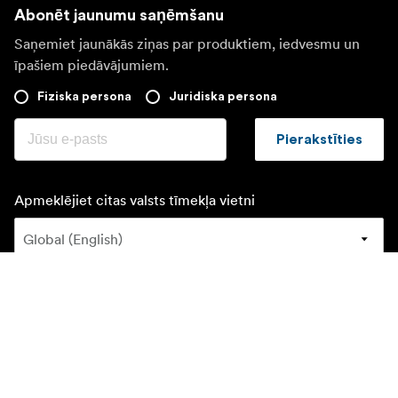
Abonēt jaunumu saņēmšanu
Saņemiet jaunākās ziņas par produktiem, iedvesmu un
īpašiem piedāvājumiem.
Fiziska persona
Juridiska persona
Pierakstīties
Apmeklējiet citas valsts tīmekļa vietni
©
2026
Focus Nordic Latvia