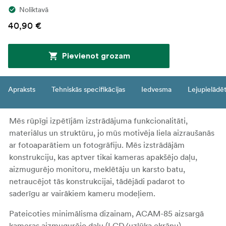
Noliktavā
40,90 €
Pievienot grozam
Apraksts
Tehniskās specifikācijas
Iedvesma
Lejupielādē
Mēs rūpīgi izpētījām izstrādājuma funkcionalitāti,
materiālus un struktūru, jo mūs motivēja liela aizraušanās
ar fotoaparātiem un fotogrāfiju. Mēs izstrādājām
konstrukciju, kas aptver tikai kameras apakšējo daļu,
aizmugurējo monitoru, meklētāju un karsto batu,
netraucējot tās konstrukcijai, tādējādi padarot to
saderīgu ar vairākiem kameru modeļiem.
Pateicoties minimālisma dizainam, ACAM-85 aizsargā
kameras aizmugurējo daļu (LCD/uzlūka ekrānu),