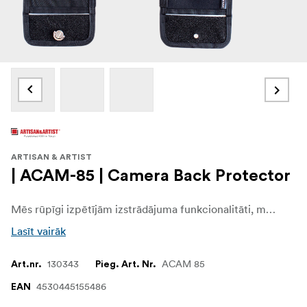
ARTISAN & ARTIST
| ACAM-85 | Camera Back Protector
Mēs rūpīgi izpētījām izstrādājuma funkcionalitāti, materiālus un struktūru, jo mūs motivēja liela aizraušanās ar fotoaparātiem un fotogrāfiju. Mēs izstrādājām konstrukciju, kas aptver tikai kameras apakšējo daļu, aizmugurējo monitoru, meklētāju un karsto batu, netraucējot tās konstrukcijai, tādējādi padarot to saderīgu ar vairākiem kameru modeļiem.
Lasīt vairāk
130343
ACAM 85
Art.nr.
Pieg. Art. Nr.
4530445155486
EAN