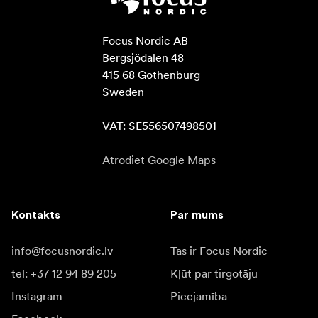
Focus Nordic AB

Bergsjödalen 48

415 68 Gothenburg

Sweden

VAT: SE556507498501
Atrodiet Google Maps
Kontakts
Par mums
info@focusnordic.lv
Tas ir Focus Nordic
tel: +37 12 94 89 205
Kļūt par tirgotāju
Instagram
Pieejamība