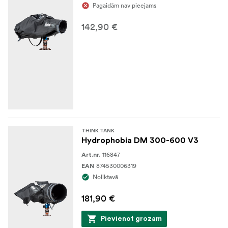
Pagaidām nav pieejams
142,90 €
THINK TANK
Hydrophobia DM 300-600 V3
116847
Art.nr.
874530006319
EAN
Noliktavā
181,90 €
Pievienot grozam