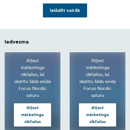
Ielādēt vairāk
Iedvesma
Atļaut
Atļaut
mārketinga
mārketinga
sīkfailus, lai
sīkfailus, lai
skatītu šāda veida
skatītu šāda veida
Focus Nordic
Focus Nordic
saturu
saturu
Atļaut
Atļaut
mārketinga
mārketinga
sīkfailus
sīkfailus