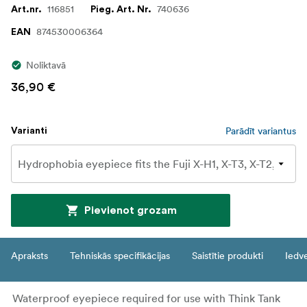
116851
740636
Art.nr.
Pieg. Art. Nr.
874530006364
EAN
Noliktavā
36,90 €
Parādīt variantus
Varianti
Pievienot grozam
Apraksts
Tehniskās specifikācijas
Saistītie produkti
Iedv
Waterproof eyepiece required for use with Think Tank