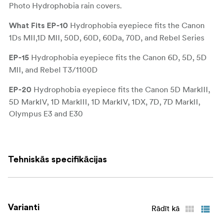
Photo Hydrophobia rain covers.
Hydrophobia eyepiece fits the Canon
What Fits
EP-10
1Ds MII,1D MII, 50D, 60D, 60Da, 70D, and Rebel Series
Hydrophobia eyepiece fits the Canon 6D, 5D, 5D
EP-15
MII, and Rebel T3/1100D
Hydrophobia eyepiece fits the Canon 5D MarkIII,
EP-20
5D MarkIV, 1D MarkIII, 1D MarkIV, 1DX, 7D, 7D MarkII,
Olympus E3 and E30
Hydrophobia eyepiece (EP) for most Fuji cameras
EP-F
such as the X-H1, X-T3, X-T2, X-T1, and GFX-50s
Tehniskās specifikācijas
Hydrophobia eyepiece (EP) for most Nikon DSLR
EP-N
cameras such as the D600, D300s D750, D610, D7100,
D5300
Varianti
Rādīt kā
Hydrophobia eyepiece (EP) for Nikon screw-in
EP-NSI