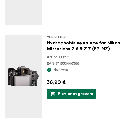
THINK TANK
Hydrophobia eyepiece for Nikon
Mirrorless Z 6 & Z 7 (EP-NZ)
116852
Art.nr.
874530006388
EAN
Noliktavā
36,90 €
Pievienot grozam