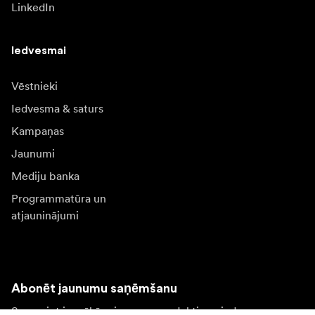
LinkedIn
Iedvesmai
Vēstnieki
Iedvesma & saturs
Kampaņas
Jaunumi
Mediju banka
Programmatūra un
atjauninājumi
Abonēt jaunumu saņēmšanu
Saņemiet jaunākās ziņas par produktiem, iedvesmu un