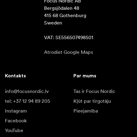
Focus Nordic AB

Bergsjödalen 48

415 68 Gothenburg

Sweden

VAT: SE556507498501
Atrodiet Google Maps
Kontakts
Par mums
info@focusnordic.lv
Tas ir Focus Nordic
tel: +37 12 94 89 205
Kļūt par tirgotāju
Instagram
Pieejamība
Facebook
YouTube