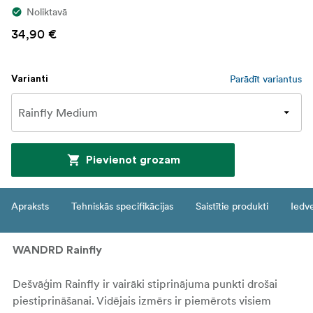
Noliktavā
34,90 €
Parādīt variantus
Varianti
Pievienot grozam
Apraksts
Tehniskās specifikācijas
Saistītie produkti
Iedv
WANDRD Rainfly
Dešvāģim Rainfly ir vairāki stiprinājuma punkti drošai
piestiprināšanai. Vidējais izmērs ir piemērots visiem