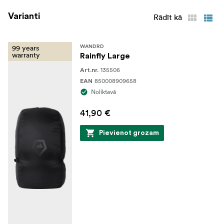
Varianti
Rādīt kā
99 years
WANDRD
warranty
Rainfly Large
135506
Art.nr.
850008909658
EAN
Noliktavā
41,90 €
Pievienot grozam