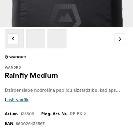
WANDRD
Rainfly Medium
Dzirdenslape nodrošina papildu aizsardzību, kad apstākļi kļūst nelabvēlīgi. Izgatavots no viegla un izturīga 50D ripstop neilona, tas saglabā jūsu aprīkojumu sausu pat spēcīgas vētras laikā. Tajā ir iebūvēta kabata, kas atvieglo uzglabāšanu, un, kad tas netiek izmantots, to var viegli sapakot..
Lasīt vairāk
135505
RF-BK-2
Art.nr.
Pieg. Art. Nr.
850026438567
EAN