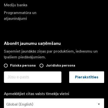
Mediju banka
Programmatūra un
atjauninājumi
Abonēt jaunumu saņēmšanu
Saņemiet jaunākās ziņas par produktiem, iedvesmu un
īpašiem piedāvājumiem.
Fiziska persona
Juridiska persona
Pierakstīties
Apmeklējiet citas valsts tīmekļa vietni