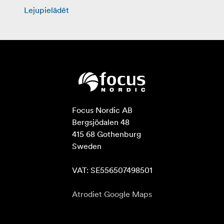
Lejupielādēt
Focus Nordic AB

Bergsjödalen 48

415 68 Gothenburg

Sweden

VAT: SE556507498501
Atrodiet Google Maps