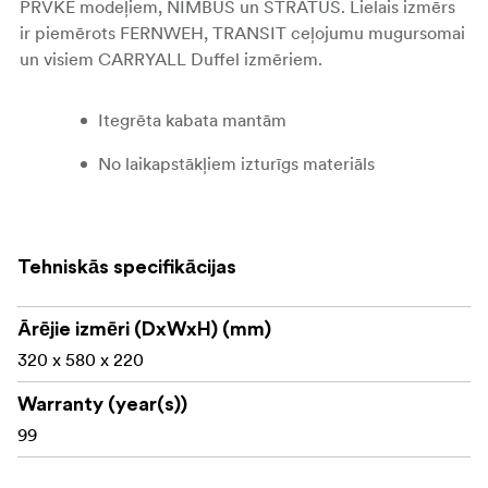
PRVKE modeļiem, NIMBUS un STRATUS. Lielais izmērs
ir piemērots FERNWEH, TRANSIT ceļojumu mugursomai
un visiem CARRYALL Duffel izmēriem.
Itegrēta kabata mantām
No laikapstākļiem izturīgs materiāls
Saišu siksna
Ir iespējams iepakot
Tehniskās specifikācijas
Itegrējams ar visām WANDRD somām
Ārējie izmēri (DxWxH) (mm)
320 x 580 x 220
Warranty (year(s))
99