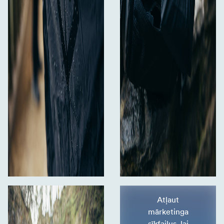
Atļaut
mārketinga
sīkfailus, lai