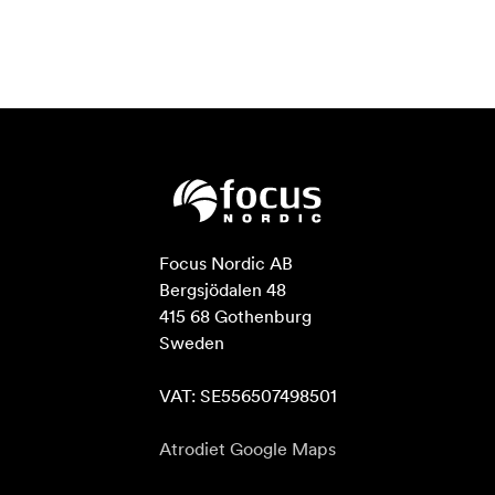
Focus Nordic AB

Bergsjödalen 48

415 68 Gothenburg

Sweden

VAT: SE556507498501
Atrodiet Google Maps