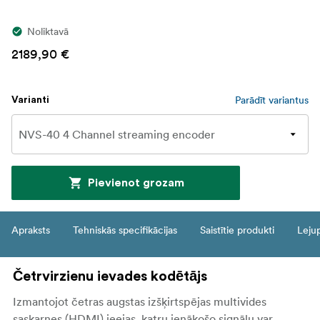
Noliktavā
2189,90 €
Parādīt variantus
Varianti
Pievienot grozam
Apraksts
Tehniskās specifikācijas
Saistītie produkti
Leju
Četrvirzienu ievades kodētājs
Izmantojot četras augstas izšķirtspējas multivides
saskarnes (HDMI) ieejas, katru ienākošo signālu var