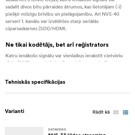
sadalīt divos bitu pārraides ātrumos, kas lietotājam (-i)
piešķir milzīgu brīvību un pielāgojamību. Arī NVS-40
serverī 1. kanālu var izvēlēties starp seriālās
ciparsaskarnes (SDI)/HDMI.
Ne tikai kodētājs, bet arī reģistrators
Katru ienākošo signālu var vienlaikus ierakstīt cietvielu
diskā (SSD) augstākajā kvalitātē, lai varētu droši saglabāt
lietotāja (-s) producēšanas rezultātu. Kodētājam ir
neatkarīgi iestatījumi vienlaicīgai straumēšanai un
Tehniskās specifikācijas
ierakstīšanai
Iebūvēta rindpārlēces sakļaušana un video
samazināšana
Varianti
Rādīt kā
NVS-40 serveris spēj straumēt YouTube, Facebook un
citās tiešraides platformās līdz 30 Mb/s ar rindpārlēces
DATAVIDEO