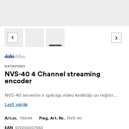
DATAVIDEO
NVS-40 4 Channel streaming
encoder
NVS-40 serverim ir spēcīgs video kodētājs un reģistrators, ar iespējām tiešraidē straumēt uz iecienītāko platformu un tajā pašā laikā ierakstīt galveno video failu atbalstītajos SSD diskos.
Lasīt vairāk
115044
NVS-40
Art.nr.
Pieg. Art. Nr.
672255007563
EAN