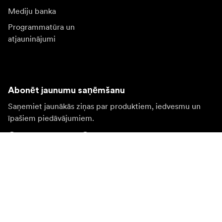
Mediju banka
Programmatūra un
atjauninājumi
Abonēt jaunumu saņēmšanu
Saņemiet jaunākās ziņas par produktiem, iedvesmu un
īpašiem piedāvājumiem.
Fiziska persona
Juridiska persona
Pierakstīties
Apmeklējiet citas valsts tīmekļa vietni