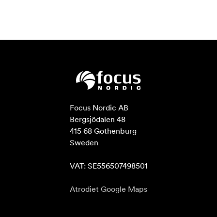
Focus Nordic AB

Bergsjödalen 48

415 68 Gothenburg

Sweden

VAT: SE556507498501
Atrodiet Google Maps