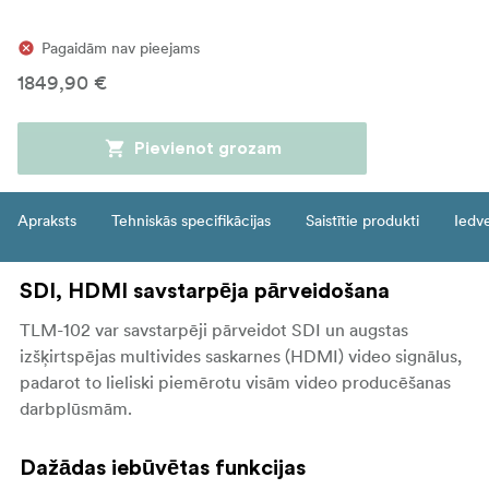
Pagaidām nav pieejams
1849,90 €
Pievienot grozam
Apraksts
Tehniskās specifikācijas
Saistītie produkti
Iedv
SDI, HDMI savstarpēja pārveidošana
TLM-102 var savstarpēji pārveidot SDI un augstas
izšķirtspējas multivides saskarnes (HDMI) video signālus,
padarot to lieliski piemērotu visām video producēšanas
darbplūsmām.
Dažādas iebūvētas funkcijas