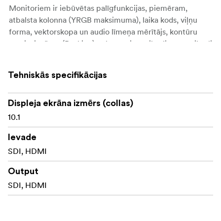
Monitoriem ir iebūvētas palīgfunkcijas, piemēram,
atbalsta kolonna (YRGB maksimuma), laika kods, viļņu
forma, vektorskopa un audio līmeņa mērītājs, kontūru
pastiprināšana (Peaking), tālummaiņa, pikselis pret pikseli
(Pix to pix), apakšskenēšana un pārbaudes lauks (check-
field).
Tehniskās specifikācijas
Displeja ekrāna izmērs (collas)
Komplektā
10.1
1x TLM-102 produkts
Ievade
SDI, HDMI
1x Active Directory (AD) slēdža domēna kontrolleris
(DC) ar maiņstrāvas (AC) vadu
Output
2x skrūve φ3,0*6 mm
SDI, HDMI
4x skrūve M5 x 10 mm