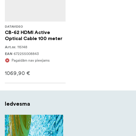
DATAVIDEO
CB-62 HDMI Active
Optical Cable 100 meter
115148
Art.nr.
672255008843
EAN
Pagaidām nav pieejams
1069,90 €
Iedvesma