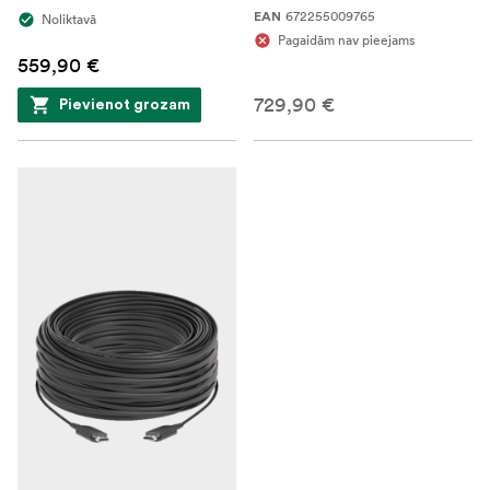
672255009765
EAN
Noliktavā
Pagaidām nav pieejams
559,90 €
729,90 €
Pievienot grozam