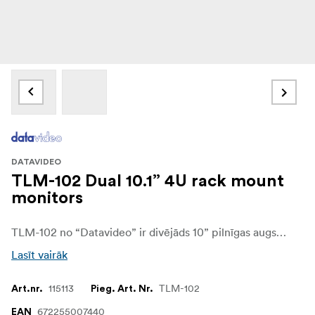
DATAVIDEO
TLM-102 Dual 10.1” 4U rack mount
monitors
TLM-102 no “Datavideo” ir divējāds 10” pilnīgas augstas izšķirtspējas (HD)darbvirsmas monitors, kas atbalsta 1x 3G/HD/standarta izšķirtspēju (SD), 1x HDMI ieeju un 1x HDMI izeju ar 1280x800 paneļa izšķirtspēju.
Lasīt vairāk
115113
TLM-102
Art.nr.
Pieg. Art. Nr.
672255007440
EAN