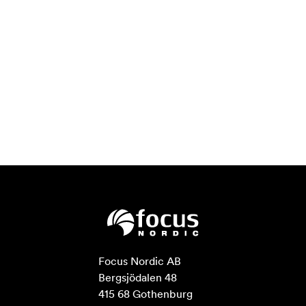
Focus Nordic AB

Bergsjödalen 48

415 68 Gothenburg
