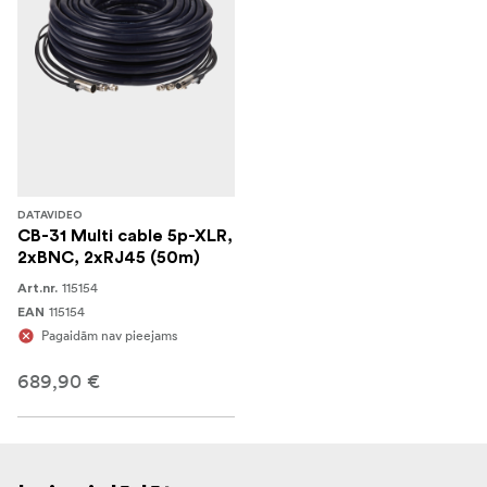
DATAVIDEO
CB-31 Multi cable 5p-XLR,
2xBNC, 2xRJ45 (50m)
115154
Art.nr.
115154
EAN
Pagaidām nav pieejams
689,90 €