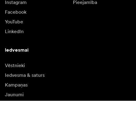
Instagram
Pieejamība
Facebook
YouTube
LinkedIn
Iedvesmai
Vēstnieki
Iedvesma & saturs
Kampaņas
Jaunumi
Mediju banka
Programmatūra un
atjauninājumi