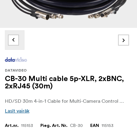
DATAVIDEO
CB-30 Multi cable 5p-XLR, 2xBNC,
2xRJ45 (30m)
HD/SD 30m 4-in-1 Cable for Multi-Camera Control (HD-SDI/ITC/CV/Cat-5)
Lasīt vairāk
115153
CB-30
115153
Art.nr.
Pieg. Art. Nr.
EAN