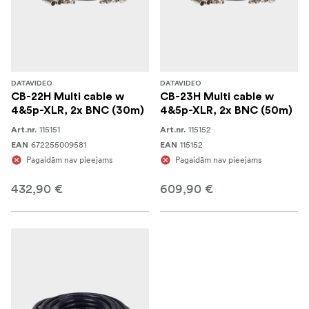
DATAVIDEO
DATAVIDEO
CB-22H Multi cable w
CB-23H Multi cable w
4&5p-XLR, 2x BNC (30m)
4&5p-XLR, 2x BNC (50m)
115151
115152
Art.nr.
Art.nr.
672255009581
115152
EAN
EAN
Pagaidām nav pieejams
Pagaidām nav pieejams
432,90 €
609,90 €