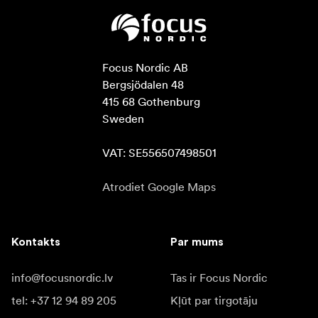
Focus Nordic AB

Bergsjödalen 48

415 68 Gothenburg

Sweden

VAT: SE556507498501
Atrodiet Google Maps
Kontakts
Par mums
info@focusnordic.lv
Tas ir Focus Nordic
tel: +37 12 94 89 205
Kļūt par tirgotāju