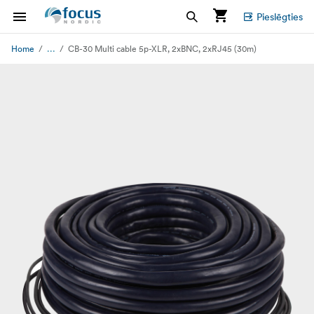
Pieslēgties
...
Home
CB-30 Multi cable 5p-XLR, 2xBNC, 2xRJ45 (30m)