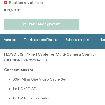
Pagaidām nav pieejams
471,90 €
Pievienot grozam
Apraksts
Tehniskās specifikācijas
Saistītie produkti
Leju
HD/SD 30m 4-in-1 Cable for Multi-Camera Control
(HD-SDI/ITC/CV/Cat-5)
Connections for
30M All in One Video Cable Set
1 x HD/SD SDI
1 x CV for return video