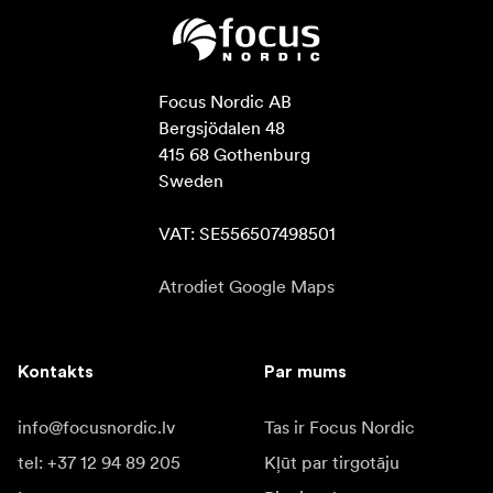
Focus Nordic AB

Bergsjödalen 48

415 68 Gothenburg

Sweden

VAT: SE556507498501
Atrodiet Google Maps
Kontakts
Par mums
info@focusnordic.lv
Tas ir Focus Nordic
tel: +37 12 94 89 205
Kļūt par tirgotāju