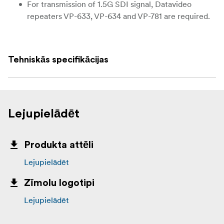
For transmission of 1.5G SDI signal, Datavideo
repeaters VP-633, VP-634 and VP-781 are required.
Specifications
Interface: 1 x 75Ω BNC for HD/SD-SDI video (3
Tehniskās specifikācijas
C2V), 1 x 5-pin XLR ITC/Tally cable
Length: 50m
Repeater: VP-633, VP-634, and VP-781
Lejupielādēt
Applications
Produkta attēli
Intercom & Tally
Lejupielādēt
Up to 1080i video transmission (HD/SD-SDI)
Zīmolu logotipi
Range of Datavideo Mobile or Portable Video Studio
Lejupielādēt