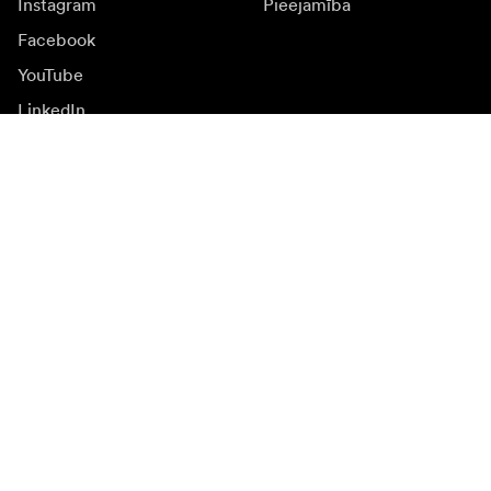
Instagram
Pieejamība
Facebook
YouTube
LinkedIn
Iedvesmai
Vēstnieki
Iedvesma & saturs
Kampaņas
Jaunumi
Mediju banka
Programmatūra un
atjauninājumi