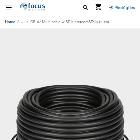
Pieslēgties
...
Home
CB-47 Multi cable w SDI/Intercom&Tally (50m)