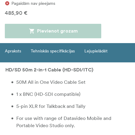
Pagaidām nav pieejams
485,90 €
Pievienot grozam
Apraksts
Tehniskās specifikācijas
Lejupielādēt
HD/SD 50m 2-in-1 Cable (HD-SDI/ITC)
50M All in One Video Cable Set
1 x BNC (HD-SDI compatible)
5-pin XLR for Talkback and Tally
For use with range of Datavideo Mobile and
Portable Video Studio only.