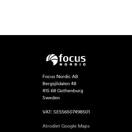
Focus Nordic AB

Bergsjödalen 48

415 68 Gothenburg

Sweden

VAT: SE556507498501
Atrodiet Google Maps