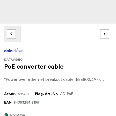
DATAVIDEO
PoE converter cable
"Power over ethernet breakout cable IEEE802.3AF/AT (12 Volt) Can be used with PTZ cameras and TP-700/800/900 series prompters"
126481
AD-PoE
Art.nr.
Pieg. Art. Nr.
8435325418155
EAN
Noliktavā