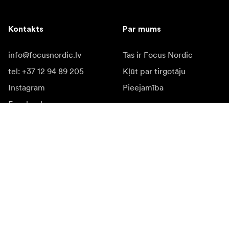
Kontakts
Par mums
info@focusnordic.lv
Tas ir Focus Nordic
tel: +37 12 94 89 205
Kļūt par tirgotāju
Instagram
Pieejamība
Facebook
YouTube
LinkedIn
Iedvesmai
Vēstnieki
Iedvesma & saturs
Kampaņas