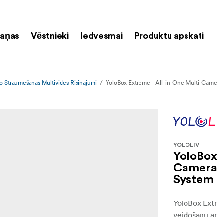
aņas
Vēstnieki
Iedvesmai
Produktu apskati
o Straumēšanas Multivides Risinājumi
YoloBox Extreme - All-in-One Multi-Came
YOLOLIV
YoloBox
Camera 
System
YoloBox Extr
veidošanu ar