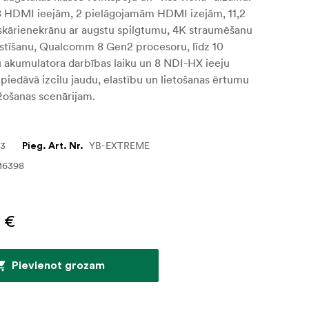
 8 HDMI ieejām, 2 pielāgojamām HDMI izejām, 11,2
skārienekrānu ar augstu spilgtumu, 4K straumēšanu
kstīšanu, Qualcomm 8 Gen2 procesoru, līdz 10
 akumulatora darbības laiku un 8 NDI-HX ieeju
s piedāvā izcilu jaudu, elastību un lietošanas ērtumu
žošanas scenārijam.
33
YB-EXTREME
Pieg. Art. Nr.
16398
 €
Pievienot grozam