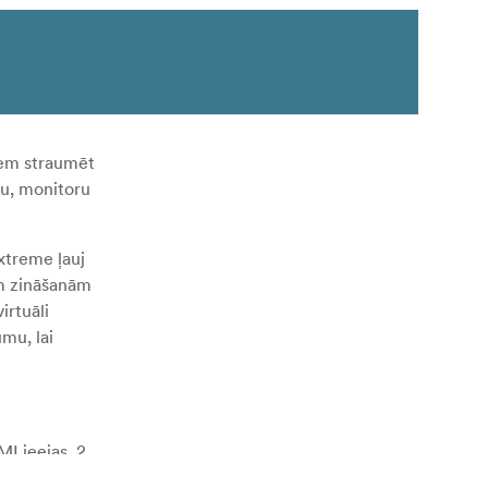
tiem straumēt
ju, monitoru
xtreme ļauj
m zināšanām
irtuāli
mu, lai
I ieejas, 2
ties starp