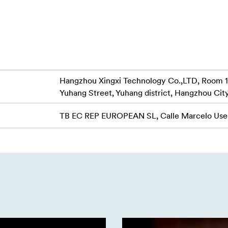
s, izmantojot integrēto mikseri. 2 HDMI izejas var piešķirt neat
izvadīt 4K formātā.
mālo spilgtumu līdz 800-1000 nitiem lielais ekrāns nodrošina 
zamību ātrai un ērtai vadībai.
 uz populārākajām platformām, piemēram, YouTube, Facebook un
Hangzhou Xingxi Technology Co.,LTD, Room 112
 bez atsevišķa datora vai programmatūras.
Yuhang Street, Yuhang district, Hangzhou Cit
na ātru un atsaucīgu darbību, kas nodrošina vienmērīgu video 
TB EC REP EUROPEAN SL, Calle Marcelo User
mēšanu.
kstus pēcapstrādei vai arhivēšanai, ierakstot tieši SD kartē (līd
as līmeņa opcijas, kas nodrošina augstākas kvalitātes skaņu un 
x Extreme piedāvā uzlabotas funkcijas, lai uzlabotu tiešraides 
 fiksē visas video ieejas un programmas izvades atsevišķi. Grafi
srakstus, atpakaļskaitīšanas un citus elementus, savukārt vairāku