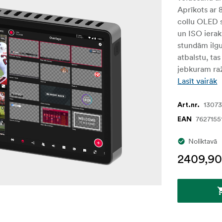
Aprīkots ar
collu OLED 
un ISO iera
stundām ilgu
atbalstu, ta
jebkuram ra
Lasīt vairāk
1307
Art.nr.
7627155
EAN
Noliktavā
2409,90