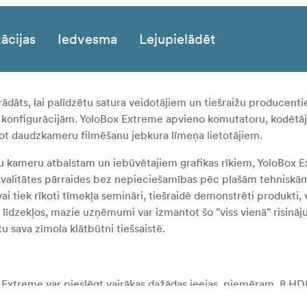
ācijas
Iedvesma
Lejupielādēt
trādāts, lai palīdzētu satura veidotājiem un tiešraižu producen
m konfigurācijām. YoloBox Extreme apvieno komutatoru, kodētā
lojot daudzkameru filmēšanu jebkura līmeņa lietotājiem.
ku kameru atbalstam un iebūvētajiem grafikas rīkiem, YoloBox E
alitātes pārraides bez nepieciešamības pēc plašām tehniskā
ai tiek rīkoti tīmekļa semināri, tiešraidē demonstrēti produkti, v
 līdzekļos, mazie uzņēmumi var izmantot šo "viss vienā" risināju
u sava zīmola klātbūtni tiešsaistē.
Extreme var pieslēgt vairākas dažādas ieejas, piemēram, 8 HDM
ar pieslēgt bezvadu režīmā vai izmantojot eternetu. Pārslēdzie