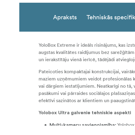
Apraksts
Tehniskās specifik
YoloBox Extreme ir ideāls risinājums, kas izs
augstas kvalitātes raidījumus bez sarežģītā
un ierakstītāju vienā ierīcē, tādējādi atvieg
Pateicoties kompaktajai konstrukcijai, vairā
maziem uzņēmumiem veidot profesionālas kv
vai dārgiem iestatījumiem. Neatkarīgi no tā, v
pasākumi vai pārraides sociālajos plašsaziņas
efektīvi sazinātos ar klientiem un paaugstināt
Yolobox Ultra galvenie tehniskie aspekti
Yolobox 
Multi-kameru savienojamība:
USB A, 1 USB C un 8 NDI ieejas, kuras v