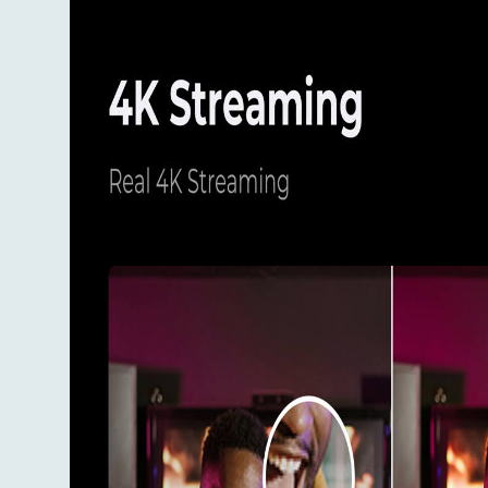
izkārtojumi ļauj viegli pielāgot straume
un atjaunina rezultātus reāllaikā. Multi
Attālināti viesi var netraucēti pievien
kameras pozīcijām dinamiskai leņķa mai
atslēgu pielāgotam fonam un AutoSwitch
Yolobox Extreme padara tiešraidi vienkāršu ar 
pievienojiet ierīces, iestatiet straumi un sāc