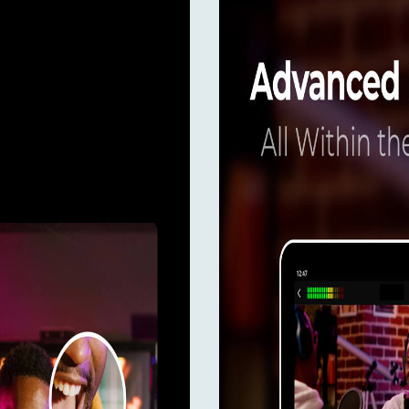
s. Iebūvētās rezultātu tabulas seko spēles gaitai, parāda koman
Cam Replay izveido spilgtākos klipus ar iepriekš iestatītu ilgum
oties, izmantojot pārlūkprogrammu, un PTZ vadība nosaka līdz 
ņai. Papildu funkcijas ietver video apgriešanu pielāgotiem ska
 automātiskai kameras pārejai, padarot ražošanu vieglu un pr
intuitīvo skārienjūtīgā ekrāna saskarni un "viss vienā" dizainu.
iet raidīt dažu minūšu laikā - nav nepieciešama sarežģīta iestatī