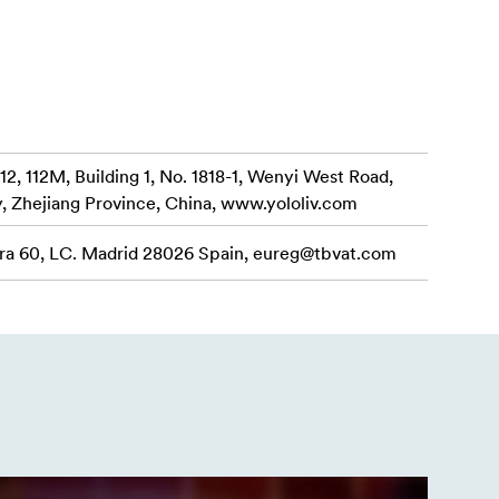
karīgi
skaidru
 Twitch,
, 112M, Building 1, No. 1818-1, Wenyi West Road,
y, Zhejiang Province, China, www.yololiv.com
pārslēgšanu,
a 60, LC. Madrid 28026 Spain,
eureg@tbvat.com
z 128 GB).
precīzāku
un video
skie
 skatu