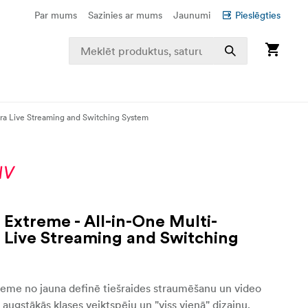
Par mums
Sazinies ar mums
Jaunumi
Pieslēgties
ra Live Streaming and Switching System
 Extreme - All-in-One Multi-
Live Streaming and Switching
eme no jauna definē tiešraides straumēšanu un video
 augstākās klases veiktspēju un "viss vienā" dizainu.