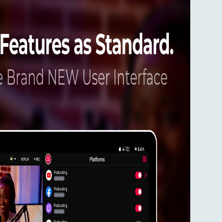
du logotipus
u un efektiem.
piecām
tiem, hroma
ofesionālu.
 Vienkārši
šana.