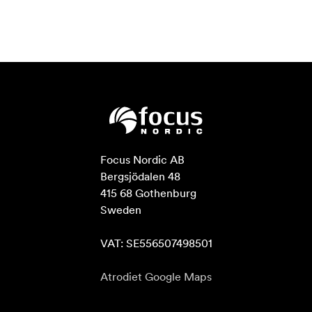
Focus Nordic AB

Bergsjödalen 48

415 68 Gothenburg

Sweden

VAT: SE556507498501
Atrodiet Google Maps