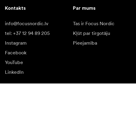
Kontakts
Par mums
info@focusnordic.lv
Tas ir Focus Nordic
tel: +37 12 94 89 205
Kļūt par tirgotāju
Instagram
Pieejamība
Facebook
YouTube
LinkedIn
Iedvesmai
Vēstnieki
Iedvesma & saturs
Kampaņas
Jaunumi