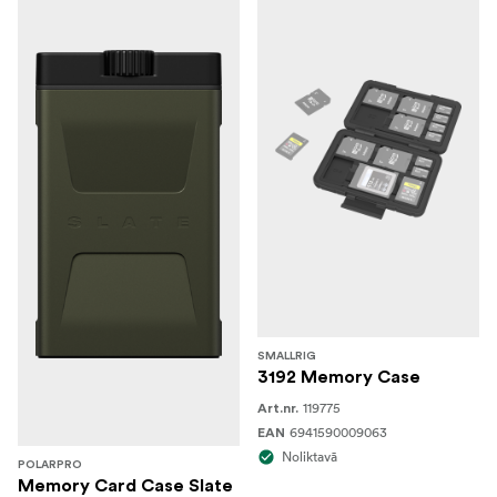
SMALLRIG
3192 Memory Case
119775
Art.nr.
6941590009063
EAN
Noliktavā
POLARPRO
Memory Card Case Slate