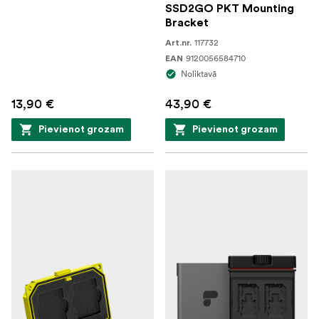
SSD2GO PKT Mounting
Bracket
117732
Art.nr.
9120056584710
EAN
Noliktavā
13,90 €
43,90 €
Pievienot grozam
Pievienot grozam