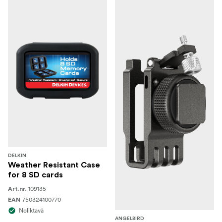
DELKIN
Weather Resistant Case
for 8 SD cards
109135
Art.nr.
750324100770
EAN
Noliktavā
ANGELBIRD