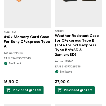
DELKIN
SMALLRIG
Weather Resistant Case
4107 Memory Card Case
for CFexpress Type B
For Sony CFexpress Type
(Tote for 3xCFexpress
A
Type B/2xSD &
122204
Art.nr.
2xmicroSD)
6941590012049
EAN
129743
Art.nr.
Noliktavā
814373025238
EAN
Noliktavā
15,90 €
37,90 €
Pievienot grozam
Pievienot grozam