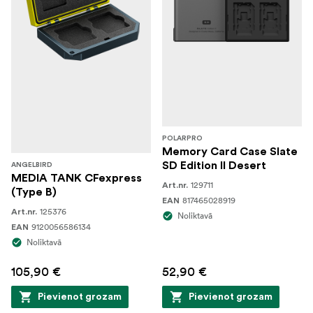
POLARPRO
Memory Card Case Slate
SD Edition II Desert
ANGELBIRD
MEDIA TANK CFexpress
129711
Art.nr.
(Type B)
817465028919
EAN
125376
Art.nr.
Noliktavā
9120056586134
EAN
Noliktavā
105,90 €
52,90 €
Pievienot grozam
Pievienot grozam