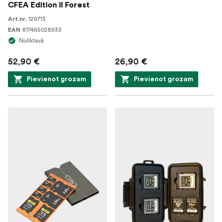
CFEA Edition II Forest
129713
Art.nr.
817465028933
EAN
Noliktavā
52,90 €
26,90 €
Pievienot grozam
Pievienot grozam