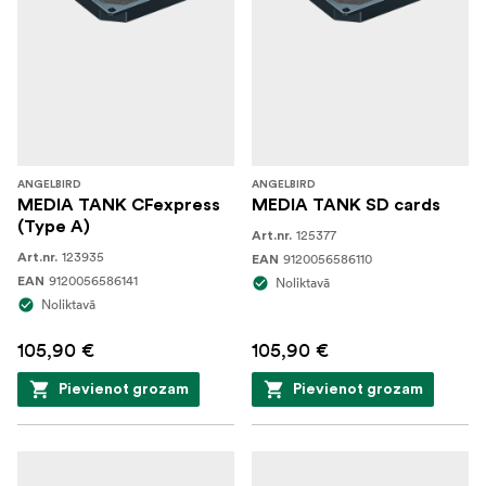
ANGELBIRD
ANGELBIRD
MEDIA TANK CFexpress
MEDIA TANK SD cards
(Type A)
125377
Art.nr.
123935
Art.nr.
9120056586110
EAN
9120056586141
EAN
Noliktavā
Noliktavā
105,90 €
105,90 €
Pievienot grozam
Pievienot grozam