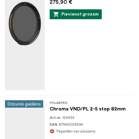
275,90 €
Pievienot grozam
Drīzumā gaidāms
POLARPRO
Chroma VND/PL 2-5 stop 82mm
129434
Art.nr.
817465029596
EAN
Pagaidām nav pieejams