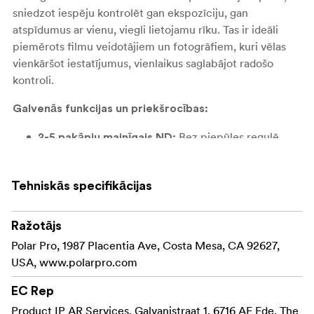
sniedzot iespēju kontrolēt gan ekspozīciju, gan
atspīdumus ar vienu, viegli lietojamu rīku. Tas ir ideāli
piemērots filmu veidotājiem un fotogrāfiem, kuri vēlas
vienkāršot iestatījumus, vienlaikus saglabājot radošo
kontroli.
Galvenās funkcijas un priekšrocības:
Bez piepūles regulē
2-5 pakāpju mainīgais ND:
gaismas ekspozīciju spilgtos apstākļos, kas ir ideāli
piemērots uzņemšanai brīvā dabā un darbam ar
Tehniskās specifikācijas
plašu diafragmu, nodrošinot vienmērīgu un
konsekventu rezultātu.
Ražotājs
Samazina atspīdumu no
Integrēts polarizators:
Polar Pro, 1987 Placentia Ave, Costa Mesa, CA 92627,
tādām atstarojošām virsmām kā ūdens un stikls,
USA, www.polarpro.com
vienlaikus uzlabojot krāsu piesātinājumu, padarot
ainavas un āra ainas dzīvākas un patiesākas.
EC Rep
Product IP AR Services, Galvanistraat 1, 6716 AE Ede, The
Novērš "X-formu", kas
Nulles šķērspolarizācija: