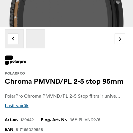
POLARPRO
Chroma PMVND/PL 2-5 stop 95mm
PolarPro Chroma PMVND/PL 2-5 Stop filtrs ir universāls, universāls instruments fotogrāfiem un filmu veidotājiem, kuriem nepieciešama gan precīza ekspozīcijas kontrole, gan polarizācija. Apvienojot mainīgo ND filtru ar polarizatoru, šis filtrs palīdz pārvaldīt gaismu, samazināt atspīdumu un uzlabot krāsu piesātinājumu, vienlaikus saglabājot kadrus skaidrus un skaidrus. Neatkarīgi no tā, vai jūs uzņemat spilgtas ainavas vai dinamiskas āra ainas, Chroma PMVND/PL 2-5 Stop filtrs nodrošina, ka jūsu attēli izskatās satriecoši pat sarežģītos apgaismojuma apstākļos.
Lasīt vairāk
129442
95F-PL-VND2/5
Art.nr.
Pieg. Art. Nr.
817465029558
EAN