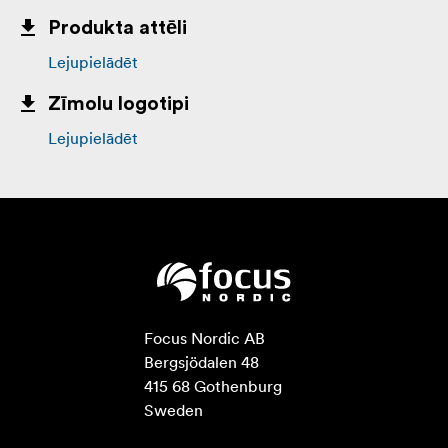
Produkta attēli
Lejupielādēt
Zīmolu logotipi
Lejupielādēt
Focus Nordic AB

Bergsjödalen 48

415 68 Gothenburg

Sweden
