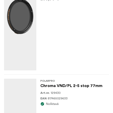
POLARPRO
Chroma VND/PL 2-5 stop 77mm
129430
Art.nr.
817465029633
EAN
Noliktavā