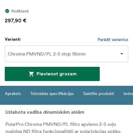
Noliktavā
297,90 €
Parādīt variantus
Varianti
Pievienot grozam
Apraksts
Tehniskās specifikācijas
Saistītie produkti
Iedv
Uzlabota vadība dinamiskām ainām
PolarPro Chroma PMVND/PL filtrs apvieno 2-5 soļu
mainīga ND filtra funkcionalitāti ar polarizācijas spēku,