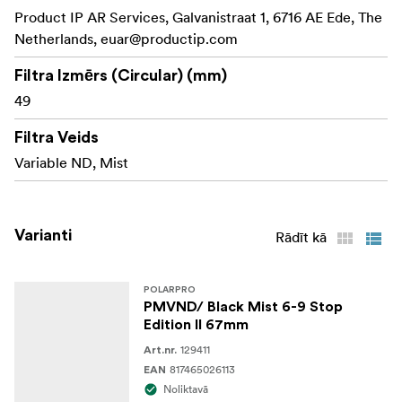
kontroli visā kadrā.
Product IP AR Services, Galvanistraat 1, 6716 AE Ede, The
Netherlands,
euar@productip.com
** Precīzi apstrādāts rāmis:** Izgatavots no viegla,
izturīga aviācijas un kosmosa alumīnija, kas
Filtra Izmērs (Circular) (mm)
nodrošina vienmērīgu regulēšanu un ilgstošu
49
darbību jebkurā vidē.
Filtra Veids
PolarPro optiskais stikls ar
CinemaSeries stikls:
Variable ND, Mist
daudzslāņu pārklājumu nodrošina augstākā līmeņa
asumu un reālistiskas krāsas, pat ja tiek pievienoti
izkliedes efekti.
Varianti
Rādīt kā
** Viegli nolasāmi marķējumi:** Skaidri marķēti
pieturas indikatori ļauj viegli noteikt precīzu
nepieciešamo ekspozīcijas un izkliedes līmeni.
POLARPRO
PMVND/ Black Mist 6-9 Stop
**Kas ir iepakojumā: **
Edition II 67mm
129411
Art.nr.
1x filtrs
817465026113
EAN
Noliktavā
1x korpuss