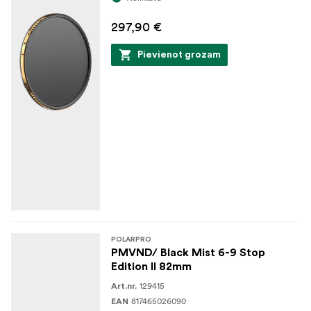
297,90 €
Pievienot grozam
POLARPRO
PMVND/ Black Mist 6-9 Stop
Edition II 82mm
129415
Art.nr.
817465026090
EAN