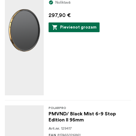
Noliktavā
297,90 €
Pievienot grozam
POLARPRO
PMVND/ Black Mist 6-9 Stop
Edition II 95mm
129417
Art.nr.
817465026861
EAN