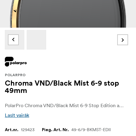
POLARPRO
Chroma VND/Black Mist 6-9 stop
49mm
PolarPro Chroma VND/Black Mist 6-9 Stop Edition apvieno trīs jaudīgus rīkus vienā, sniedzot filmu veidotājiem un fotogrāfiem nepārspējamu kontroli pār gaismu un atmosfēru. Šis unikālais filtrs ļauj bez problēmām regulēt ekspozīciju ar mainīgu neitrāla blīvuma diapazonu un kontrolēt polarizāciju, vienlaikus pievienojot smalku izkliedes efektu ar Black Mist elementu, kas ir ideāli piemērots maiga, kinematogrāfiska izskata radīšanai bez nepieciešamības salikt divus iecienītākos filtrus. Neatkarīgi no tā, vai fotografējat skarbā dienas gaismā vai veidojat sapņainu, atmosfērisku ainu, šis filtrs ir izstrādāts, lai palīdzētu jums īstenot savu radošo redzējumu.
Lasīt vairāk
129423
49-6/9-BKMST-EDII
Art.nr.
Pieg. Art. Nr.